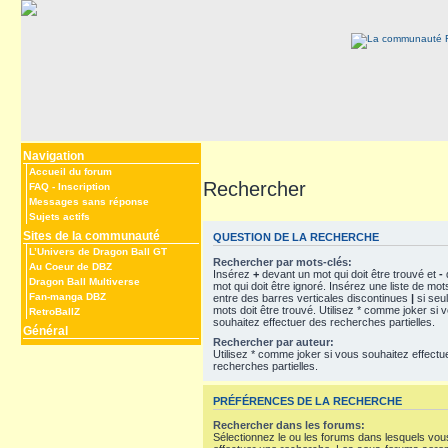
Navigation
Accueil du forum
Rechercher
FAQ
-
Inscription
Messages sans réponse
Sujets actifs
Sites de la communauté
QUESTION DE LA RECHERCHE
L’Univers de Dragon Ball GT
Rechercher par mots-clés:
Au Coeur de DBZ
Insérez
+
devant un mot qui doit être trouvé et
-
Dragon Ball Multiverse
mot qui doit être ignoré. Insérez une liste de mo
Fan-manga DBZ
entre des barres verticales discontinues
|
si seu
mots doit être trouvé. Utilisez * comme joker si 
RetroBallZ
souhaitez effectuer des recherches partielles.
Général
Rechercher par auteur:
Utilisez * comme joker si vous souhaitez effectu
recherches partielles.
PRÉFÉRENCES DE LA RECHERCHE
Rechercher dans les forums:
Sélectionnez le ou les forums dans lesquels vou