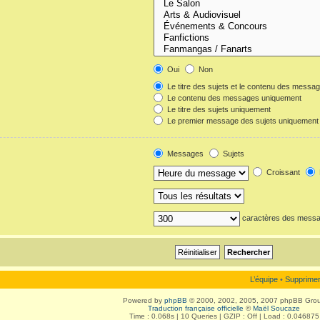
Oui
Non
Le titre des sujets et le contenu des messa
Le contenu des messages uniquement
Le titre des sujets uniquement
Le premier message des sujets uniquement
Messages
Sujets
Croissant
caractères des mess
L’équipe
•
Supprimer
Powered by
phpBB
© 2000, 2002, 2005, 2007 phpBB Gro
Traduction française officielle
©
Maël Soucaze
Time : 0.068s | 10 Queries | GZIP : Off | Load : 0.046875