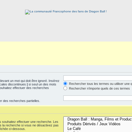
evant un mot qui doit être ignoré. Insérez
Rechercher tous les termes ou utiliser une
icales discontinues
|
si seul un des mots
 souhaitez effectuer des recherches
Rechercher n’importe quels de ces termes
er des recherches partielles.
s souhaitez effectuer une recherche. Les
 la recherche si vous ne désactivez pas
fichée ci-dessous.