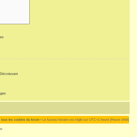
ges
Décroissant
ages
 tous les cookies du forum
• Le fuseau horaire est réglé sur UTC+1 heure [Heure d’été]
up