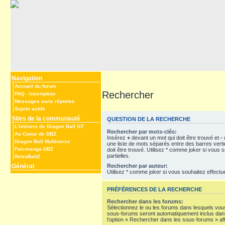
Navigation
Accueil du forum
Rechercher
FAQ
-
Inscription
Messages sans réponse
Sujets actifs
Sites de la communauté
QUESTION DE LA RECHERCHE
L’Univers de Dragon Ball GT
Rechercher par mots-clés:
Au Coeur de DBZ
Insérez
+
devant un mot qui doit être trouvé et
-
d
Dragon Ball Multiverse
une liste de mots séparés entre des barres vert
Fan-manga DBZ
doit être trouvé. Utilisez * comme joker si vous
partielles.
RetroBallZ
Rechercher par auteur:
Général
Utilisez * comme joker si vous souhaitez effectu
PRÉFÉRENCES DE LA RECHERCHE
Rechercher dans les forums:
Sélectionnez le ou les forums dans lesquels vou
sous-forums seront automatiquement inclus dans
l’option « Rechercher dans les sous-forums » af