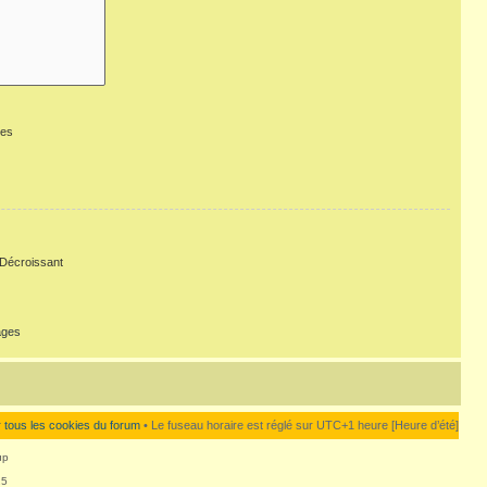
ges
Décroissant
ages
 tous les cookies du forum
• Le fuseau horaire est réglé sur UTC+1 heure [Heure d’été]
up
25