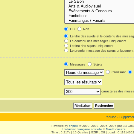
Oui
Non
Le titre des sujets et le contenu des messa
Le contenu des messages uniquement
Le titre des sujets uniquement
Le premier message des sujets uniquement
Messages
Sujets
Croissant
caractères des mess
L’équipe
•
Supprimer
Powered by
phpBB
© 2000, 2002, 2005, 2007 phpBB Gro
Traduction française officielle
©
Maël Soucaze
Time : 0.217s | 10 Queries | GZIP : Off | Load : 0.1191406