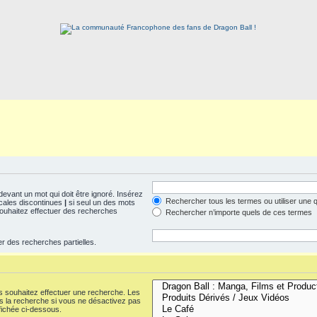
evant un mot qui doit être ignoré. Insérez
Rechercher tous les termes ou utiliser une
icales discontinues
|
si seul un des mots
 souhaitez effectuer des recherches
Rechercher n’importe quels de ces termes
er des recherches partielles.
s souhaitez effectuer une recherche. Les
 la recherche si vous ne désactivez pas
fichée ci-dessous.