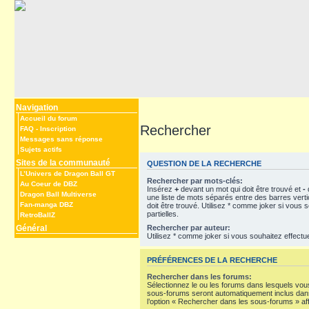
Navigation
Accueil du forum
Rechercher
FAQ
-
Inscription
Messages sans réponse
Sujets actifs
Sites de la communauté
QUESTION DE LA RECHERCHE
L’Univers de Dragon Ball GT
Rechercher par mots-clés:
Au Coeur de DBZ
Insérez
+
devant un mot qui doit être trouvé et
-
d
Dragon Ball Multiverse
une liste de mots séparés entre des barres vert
Fan-manga DBZ
doit être trouvé. Utilisez * comme joker si vous
partielles.
RetroBallZ
Rechercher par auteur:
Général
Utilisez * comme joker si vous souhaitez effectu
PRÉFÉRENCES DE LA RECHERCHE
Rechercher dans les forums:
Sélectionnez le ou les forums dans lesquels vou
sous-forums seront automatiquement inclus dans
l’option « Rechercher dans les sous-forums » af