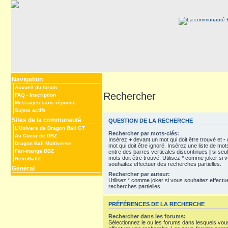
Navigation
Accueil du forum
Rechercher
FAQ
-
Inscription
Messages sans réponse
Sujets actifs
Sites de la communauté
QUESTION DE LA RECHERCHE
L’Univers de Dragon Ball GT
Rechercher par mots-clés:
Au Coeur de DBZ
Insérez
+
devant un mot qui doit être trouvé et
-
Dragon Ball Multiverse
mot qui doit être ignoré. Insérez une liste de mo
Fan-manga DBZ
entre des barres verticales discontinues
|
si seu
mots doit être trouvé. Utilisez * comme joker si 
RetroBallZ
souhaitez effectuer des recherches partielles.
Général
Rechercher par auteur:
Utilisez * comme joker si vous souhaitez effectu
recherches partielles.
PRÉFÉRENCES DE LA RECHERCHE
Rechercher dans les forums:
Sélectionnez le ou les forums dans lesquels vou