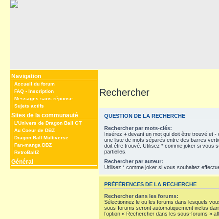
Navigation
Accueil du forum
Rechercher
FAQ
-
Inscription
Messages sans réponse
Sujets actifs
Sites de la communauté
QUESTION DE LA RECHERCHE
L’Univers de Dragon Ball GT
Rechercher par mots-clés:
Au Coeur de DBZ
Insérez
+
devant un mot qui doit être trouvé et
-
d
Dragon Ball Multiverse
une liste de mots séparés entre des barres vert
Fan-manga DBZ
doit être trouvé. Utilisez * comme joker si vous
partielles.
RetroBallZ
Rechercher par auteur:
Général
Utilisez * comme joker si vous souhaitez effectu
PRÉFÉRENCES DE LA RECHERCHE
Rechercher dans les forums:
Sélectionnez le ou les forums dans lesquels vou
sous-forums seront automatiquement inclus dans
l’option « Rechercher dans les sous-forums » af