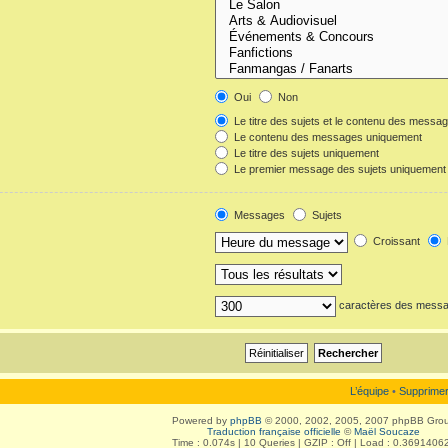
Oui
Non
Le titre des sujets et le contenu des messa
Le contenu des messages uniquement
Le titre des sujets uniquement
Le premier message des sujets uniquement
Messages
Sujets
Croissant
caractères des mess
L’équipe
•
Supprimer
Powered by
phpBB
© 2000, 2002, 2005, 2007 phpBB Gro
Traduction française officielle
©
Maël Soucaze
Time : 0.074s | 10 Queries | GZIP : Off | Load : 0.3691406