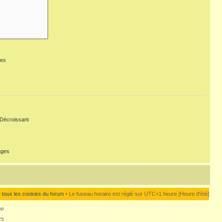
ges
Décroissant
ages
 tous les cookies du forum
• Le fuseau horaire est réglé sur UTC+1 heure [Heure d’été]
up
25