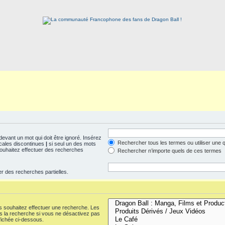
evant un mot qui doit être ignoré. Insérez
Rechercher tous les termes ou utiliser une
icales discontinues
|
si seul un des mots
 souhaitez effectuer des recherches
Rechercher n’importe quels de ces termes
er des recherches partielles.
s souhaitez effectuer une recherche. Les
 la recherche si vous ne désactivez pas
fichée ci-dessous.