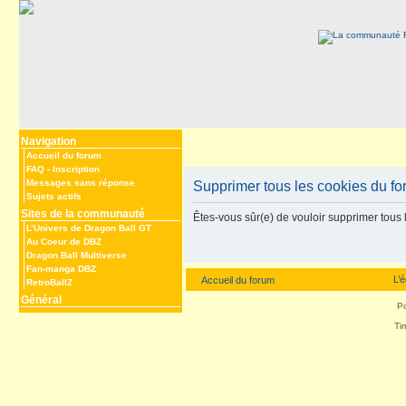
Navigation
Accueil du forum
FAQ
-
Inscription
Messages sans réponse
Supprimer tous les cookies du f
Sujets actifs
Sites de la communauté
Êtes-vous sûr(e) de vouloir supprimer tous 
L’Univers de Dragon Ball GT
Au Coeur de DBZ
Dragon Ball Multiverse
Fan-manga DBZ
L’
Accueil du forum
RetroBallZ
Général
P
Ti