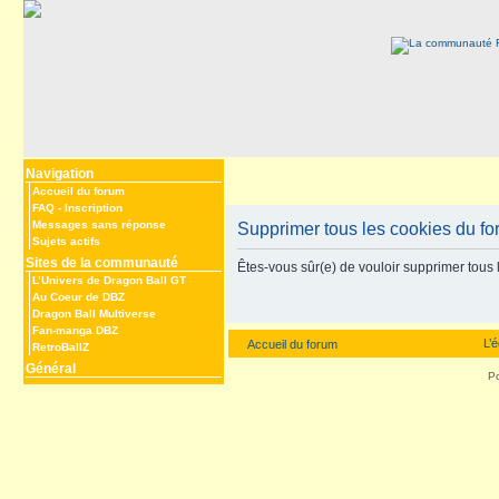
Navigation
Accueil du forum
FAQ
-
Inscription
Messages sans réponse
Supprimer tous les cookies du f
Sujets actifs
Sites de la communauté
Êtes-vous sûr(e) de vouloir supprimer tous 
L’Univers de Dragon Ball GT
Au Coeur de DBZ
Dragon Ball Multiverse
Fan-manga DBZ
L’
Accueil du forum
RetroBallZ
Général
P