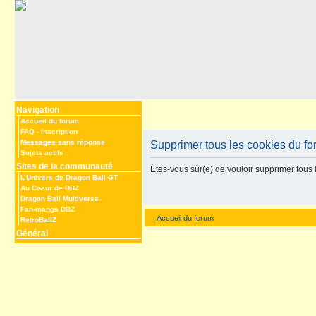
Navigation
Accueil du forum
FAQ
-
Inscription
Messages sans réponse
Supprimer tous les cookies du f
Sujets actifs
Sites de la communauté
Êtes-vous sûr(e) de vouloir supprimer tous 
L’Univers de Dragon Ball GT
Au Coeur de DBZ
Dragon Ball Multiverse
Fan-manga DBZ
Accueil du forum
RetroBallZ
Général