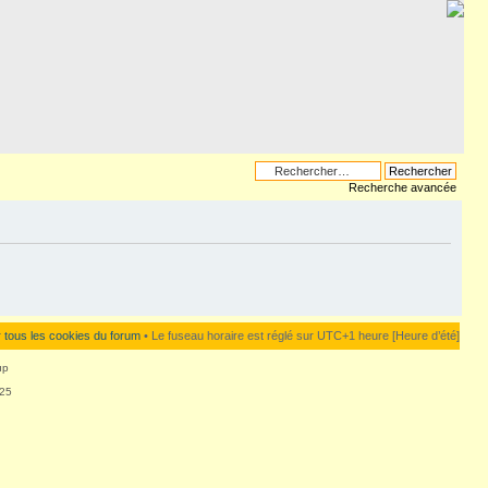
Recherche avancée
 tous les cookies du forum
• Le fuseau horaire est réglé sur UTC+1 heure [Heure d’été]
up
625