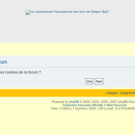
orum
les cookies de ce forum ?
L’équipe
•
Supprimer
Powered by
phpBB
© 2000, 2002, 2005, 2007 phpBB Gro
Traduction française officielle
©
Maël Soucaze
Time : 0.065s | 7 Queries | GZIP : Off | Load : 0.17431640