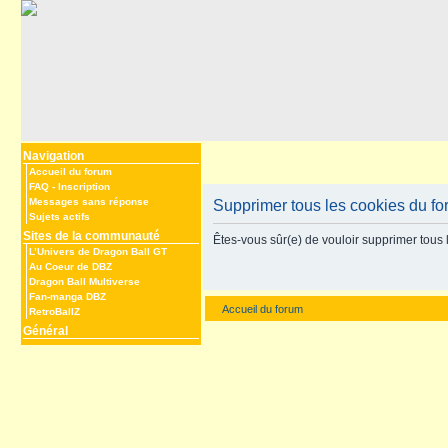
Navigation
Accueil du forum
FAQ
-
Inscription
Messages sans réponse
Supprimer tous les cookies du f
Sujets actifs
Sites de la communauté
Êtes-vous sûr(e) de vouloir supprimer tous 
L’Univers de Dragon Ball GT
Au Coeur de DBZ
Dragon Ball Multiverse
Fan-manga DBZ
Accueil du forum
RetroBallZ
Général