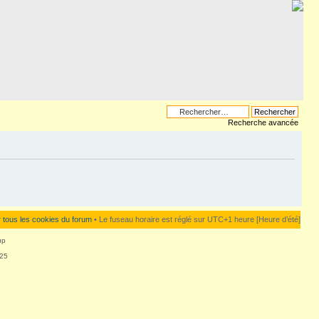
Recherche avancée
 tous les cookies du forum
• Le fuseau horaire est réglé sur UTC+1 heure [Heure d’été]
up
125