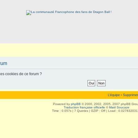
orum
les cookies de ce forum ?
L’équipe
•
Supprimer
Powered by
phpBB
© 2000, 2002, 2005, 2007 phpBB Gro
Traduction française officielle
©
Maël Soucaze
Time : 0.057s | 7 Queries | GZIP : Off | Load : 0.02783203