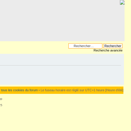
Recherche avancée
 tous les cookies du forum
• Le fuseau horaire est réglé sur UTC+1 heure [Heure d’été]
up
25