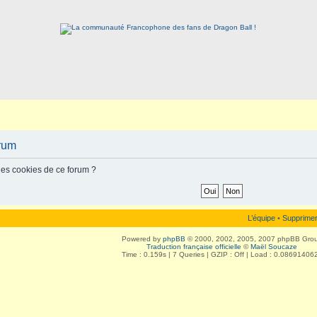
orum
les cookies de ce forum ?
L’équipe
•
Supprimer
Powered by
phpBB
© 2000, 2002, 2005, 2007 phpBB Gro
Traduction française officielle
©
Maël Soucaze
Time : 0.159s | 7 Queries | GZIP : Off | Load : 0.08691406