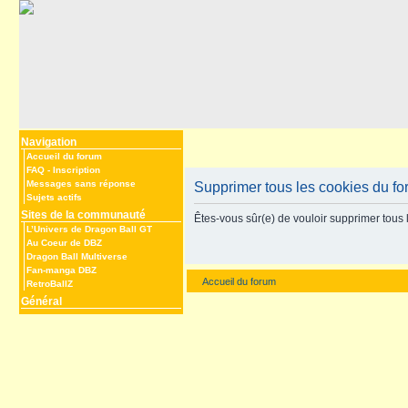
Navigation
Accueil du forum
FAQ
-
Inscription
Messages sans réponse
Supprimer tous les cookies du f
Sujets actifs
Sites de la communauté
Êtes-vous sûr(e) de vouloir supprimer tous 
L’Univers de Dragon Ball GT
Au Coeur de DBZ
Dragon Ball Multiverse
Fan-manga DBZ
Accueil du forum
RetroBallZ
Général