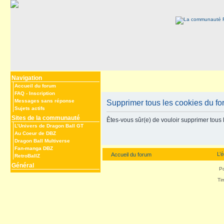
Navigation
Accueil du forum
FAQ
-
Inscription
Messages sans réponse
Supprimer tous les cookies du f
Sujets actifs
Sites de la communauté
Êtes-vous sûr(e) de vouloir supprimer tous 
L’Univers de Dragon Ball GT
Au Coeur de DBZ
Dragon Ball Multiverse
Fan-manga DBZ
L’
Accueil du forum
RetroBallZ
Général
P
Ti