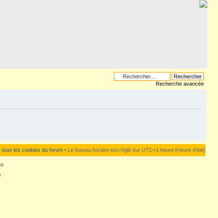
Recherche avancée
 tous les cookies du forum
• Le fuseau horaire est réglé sur UTC+1 heure [Heure d’été]
up
5