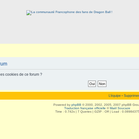
orum
les cookies de ce forum ?
L’équipe
•
Supprimer
Powered by
phpBB
© 2000, 2002, 2005, 2007 phpBB Gro
Traduction française officielle
©
Maël Soucaze
Time : 0.742s | 7 Queries | GZIP : Off | Load : 0.0898437