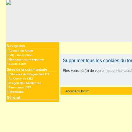
Navigation
Accueil du forum
FAQ
-
Inscription
Messages sans réponse
Supprimer tous les cookies du f
Sujets actifs
Sites de la communauté
Êtes-vous sûr(e) de vouloir supprimer tous 
L’Univers de Dragon Ball GT
Au Coeur de DBZ
Dragon Ball Multiverse
Fan-manga DBZ
Accueil du forum
RetroBallZ
Général