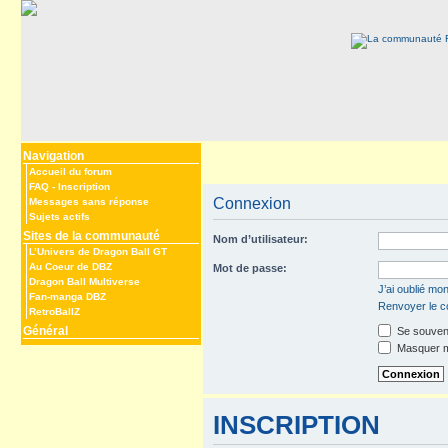
Navigation
Accueil du forum
FAQ
-
Inscription
Connexion
Messages sans réponse
Sujets actifs
Sites de la communauté
Nom d’utilisateur:
L’Univers de Dragon Ball GT
Au Coeur de DBZ
Mot de passe:
Dragon Ball Multiverse
J’ai oublié mo
Fan-manga DBZ
Renvoyer le co
RetroBallZ
Général
Se souveni
Masquer mo
INSCRIPTION