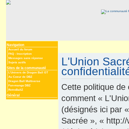
Navigation
Accueil du forum
FAQ
-
Inscription
L'Union Sacré
Messages sans réponse
Sujets actifs
confidentialit
Sites de la communauté
L’Univers de Dragon Ball GT
Au Coeur de DBZ
Dragon Ball Multiverse
Cette politique de 
Fan-manga DBZ
RetroBallZ
Général
comment « L'Union 
(désignés ici par 
Sacrée », « http: