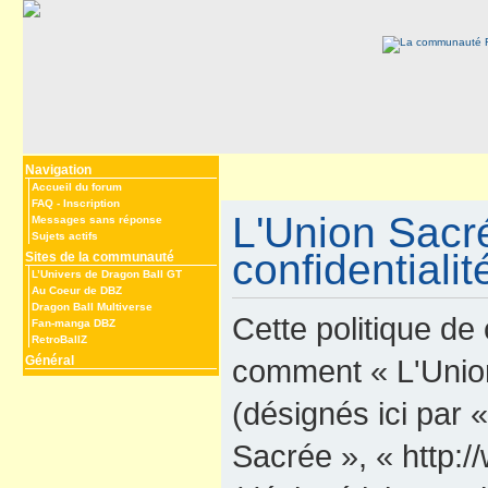
Navigation
Accueil du forum
FAQ
-
Inscription
L'Union Sacré
Messages sans réponse
Sujets actifs
confidentialit
Sites de la communauté
L’Univers de Dragon Ball GT
Au Coeur de DBZ
Dragon Ball Multiverse
Cette politique de 
Fan-manga DBZ
RetroBallZ
Général
comment « L'Union 
(désignés ici par 
Sacrée », « http: