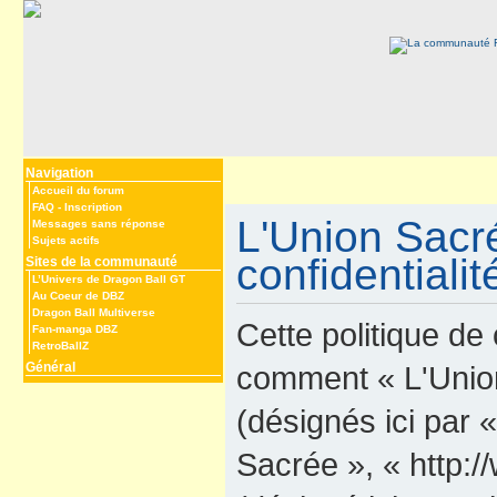
Navigation
Accueil du forum
FAQ
-
Inscription
L'Union Sacré
Messages sans réponse
Sujets actifs
confidentialit
Sites de la communauté
L’Univers de Dragon Ball GT
Au Coeur de DBZ
Dragon Ball Multiverse
Cette politique de 
Fan-manga DBZ
RetroBallZ
Général
comment « L'Union 
(désignés ici par 
Sacrée », « http: