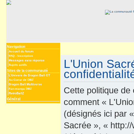
Navigation
Accueil du forum
FAQ
-
Inscription
L'Union Sacré
Messages sans réponse
Sujets actifs
confidentialit
Sites de la communauté
L’Univers de Dragon Ball GT
Au Coeur de DBZ
Dragon Ball Multiverse
Cette politique de 
Fan-manga DBZ
RetroBallZ
Général
comment « L'Union 
(désignés ici par 
Sacrée », « http: