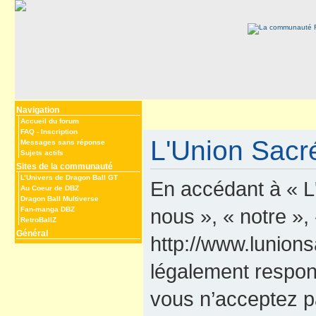
Navigation
Accueil du forum
FAQ
-
Inscription
L'Union Sacré
Messages sans réponse
Sujets actifs
Sites de la communauté
L’Univers de Dragon Ball GT
En accédant à « L
Au Coeur de DBZ
Dragon Ball Multiverse
nous », « notre »,
Fan-manga DBZ
RetroBallZ
Général
http://www.lunions
légalement respon
vous n’acceptez p