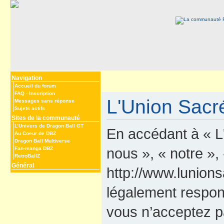
Navigation
Accueil du forum
FAQ
-
Inscription
L'Union Sacré
Messages sans réponse
Sujets actifs
Sites de la communauté
L’Univers de Dragon Ball GT
En accédant à « L
Au Coeur de DBZ
Dragon Ball Multiverse
nous », « notre »,
Fan-manga DBZ
RetroBallZ
Général
http://www.lunions
légalement respon
vous n’acceptez p