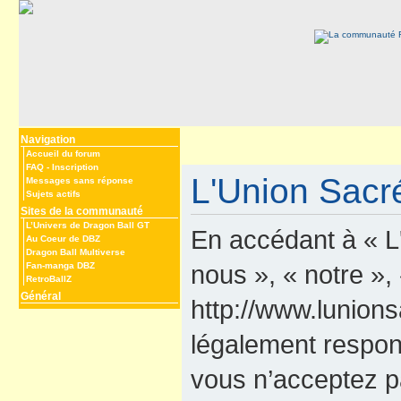
Navigation
Accueil du forum
FAQ
-
Inscription
L'Union Sacré
Messages sans réponse
Sujets actifs
Sites de la communauté
L’Univers de Dragon Ball GT
En accédant à « L
Au Coeur de DBZ
Dragon Ball Multiverse
nous », « notre »,
Fan-manga DBZ
RetroBallZ
Général
http://www.lunions
légalement respon
vous n’acceptez p