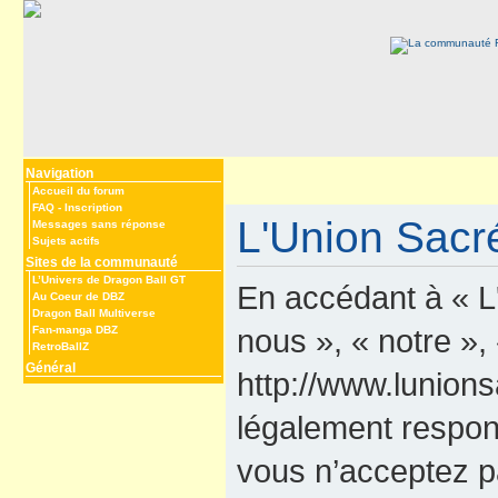
Navigation
Accueil du forum
FAQ
-
Inscription
L'Union Sacré
Messages sans réponse
Sujets actifs
Sites de la communauté
L’Univers de Dragon Ball GT
En accédant à « L
Au Coeur de DBZ
Dragon Ball Multiverse
nous », « notre »,
Fan-manga DBZ
RetroBallZ
Général
http://www.lunions
légalement respon
vous n’acceptez p