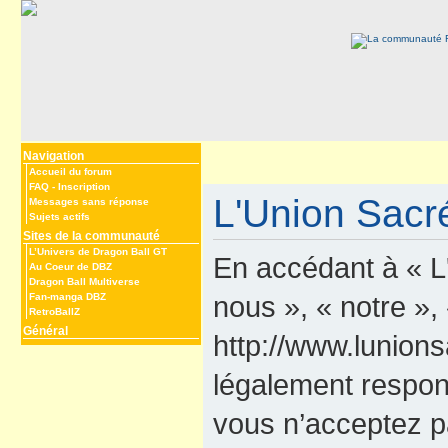
Navigation
Accueil du forum
FAQ
-
Inscription
L'Union Sacré
Messages sans réponse
Sujets actifs
Sites de la communauté
L’Univers de Dragon Ball GT
En accédant à « L
Au Coeur de DBZ
Dragon Ball Multiverse
nous », « notre »,
Fan-manga DBZ
RetroBallZ
Général
http://www.lunions
légalement respon
vous n’acceptez p