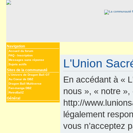
Navigation
Accueil du forum
FAQ
-
Inscription
L'Union Sacré
Messages sans réponse
Sujets actifs
Sites de la communauté
L’Univers de Dragon Ball GT
En accédant à « L
Au Coeur de DBZ
Dragon Ball Multiverse
nous », « notre »,
Fan-manga DBZ
RetroBallZ
Général
http://www.lunions
légalement respon
vous n’acceptez p