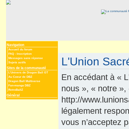
Navigation
Accueil du forum
FAQ
-
Inscription
L'Union Sacré
Messages sans réponse
Sujets actifs
Sites de la communauté
L’Univers de Dragon Ball GT
En accédant à « L
Au Coeur de DBZ
Dragon Ball Multiverse
nous », « notre »,
Fan-manga DBZ
RetroBallZ
Général
http://www.lunions
légalement respon
vous n’acceptez p