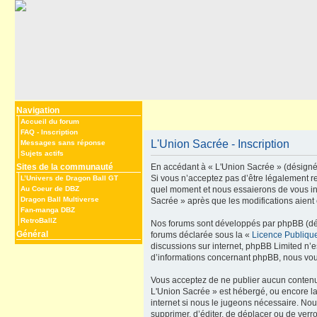
Navigation
Accueil du forum
FAQ
-
Inscription
L'Union Sacrée - Inscription
Messages sans réponse
Sujets actifs
Sites de la communauté
En accédant à « L'Union Sacrée » (désigné i
Si vous n’acceptez pas d’être légalement re
L’Univers de Dragon Ball GT
Au Coeur de DBZ
quel moment et nous essaierons de vous inf
Dragon Ball Multiverse
Sacrée » après que les modifications aient 
Fan-manga DBZ
RetroBallZ
Nos forums sont développés par phpBB (dési
Général
forums déclarée sous la «
Licence Publiqu
discussions sur internet, phpBB Limited n’
d’informations concernant phpBB, nous vou
Vous acceptez de ne publier aucun contenu à
L'Union Sacrée » est hébergé, ou encore la
internet si nous le jugeons nécessaire. Nou
supprimer, d’éditer, de déplacer ou de verr