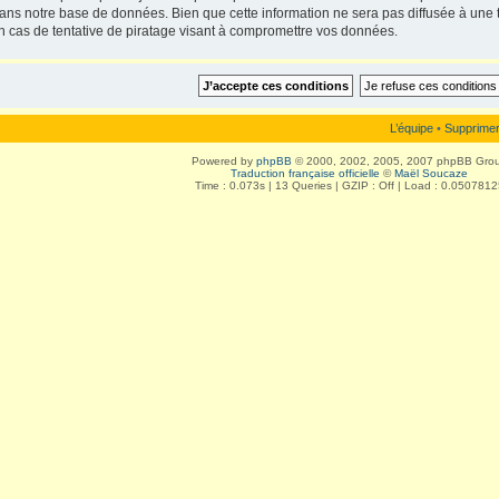
ans notre base de données. Bien que cette information ne sera pas diffusée à une t
 cas de tentative de piratage visant à compromettre vos données.
L’équipe
•
Supprimer
Powered by
phpBB
© 2000, 2002, 2005, 2007 phpBB Gro
Traduction française officielle
©
Maël Soucaze
Time : 0.073s | 13 Queries | GZIP : Off | Load : 0.0507812