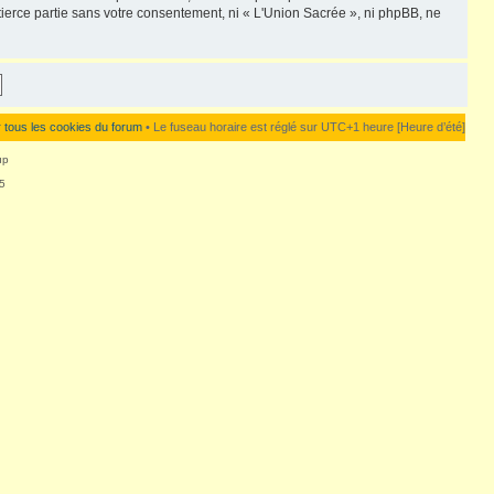
ierce partie sans votre consentement, ni « L'Union Sacrée », ni phpBB, ne
 tous les cookies du forum
• Le fuseau horaire est réglé sur UTC+1 heure [Heure d’été]
up
5