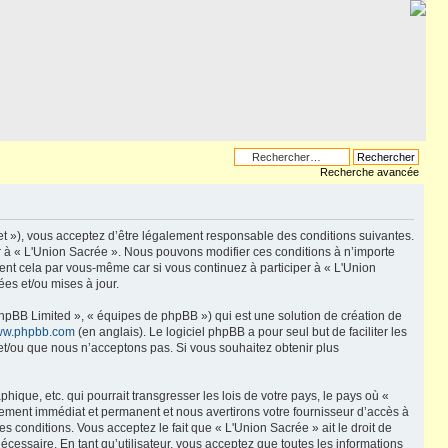
Recherche avancée
net »), vous acceptez d’être légalement responsable des conditions suivantes.
er à « L'Union Sacrée ». Nous pouvons modifier ces conditions à n’importe
ent cela par vous-même car si vous continuez à participer à « L'Union
es et/ou mises à jour.
phpBB Limited », « équipes de phpBB ») qui est une solution de création de
w.phpbb.com
(en anglais). Le logiciel phpBB a pour seul but de faciliter les
et/ou que nous n’acceptons pas. Si vous souhaitez obtenir plus
que, etc. qui pourrait transgresser les lois de votre pays, le pays où «
sement immédiat et permanent et nous avertirons votre fournisseur d’accès à
 conditions. Vous acceptez le fait que « L'Union Sacrée » ait le droit de
écessaire. En tant qu’utilisateur, vous acceptez que toutes les informations