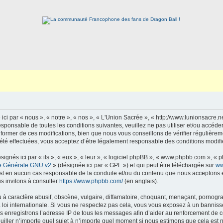
ci par « nous », « notre », « nos », « L'Union Sacrée », « http://www.lunionsacre.
sponsable de toutes les conditions suivantes, veuillez ne pas utiliser et/ou accéd
ormer de ces modifications, bien que nous vous conseillons de vérifier régulièrem
été effectuées, vous acceptez d’être légalement responsable des conditions modifié
gnés ici par « ils », « eux », « leur », « logiciel phpBB », « www.phpbb.com », « 
e Générale GNU v2
» (désignée ici par « GPL ») et qui peut être téléchargée sur
ww
est en aucun cas responsable de la conduite et/ou du contenu que nous acceptons 
s invitons à consulter
https://www.phpbb.com/
(en anglais).
 caractère abusif, obscène, vulgaire, diffamatoire, choquant, menaçant, pornographi
 loi internationale. Si vous ne respectez pas cela, vous vous exposez à un bannis
s enregistrons l’adresse IP de tous les messages afin d’aider au renforcement de ces
ouiller n’importe quel sujet à n’importe quel moment si nous estimons que cela est n