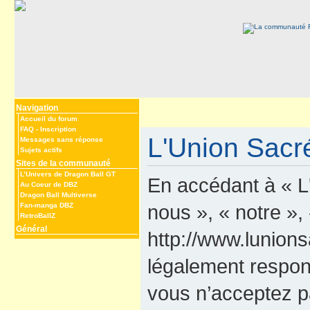
Navigation
Accueil du forum
FAQ
-
Inscription
L'Union Sacré
Messages sans réponse
Sujets actifs
Sites de la communauté
L’Univers de Dragon Ball GT
En accédant à « L
Au Coeur de DBZ
Dragon Ball Multiverse
nous », « notre »,
Fan-manga DBZ
RetroBallZ
Général
http://www.lunions
légalement respon
vous n’acceptez p