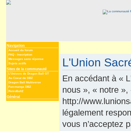
Navigation
Accueil du forum
FAQ
-
Inscription
L'Union Sacré
Messages sans réponse
Sujets actifs
Sites de la communauté
L’Univers de Dragon Ball GT
En accédant à « L
Au Coeur de DBZ
Dragon Ball Multiverse
nous », « notre »,
Fan-manga DBZ
RetroBallZ
Général
http://www.lunions
légalement respon
vous n’acceptez p