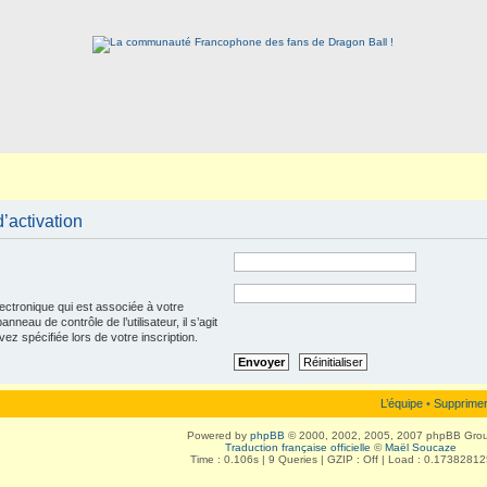
’activation
lectronique qui est associée à votre
neau de contrôle de l’utilisateur, il s’agit
ez spécifiée lors de votre inscription.
L’équipe
•
Supprimer
Powered by
phpBB
© 2000, 2002, 2005, 2007 phpBB Gro
Traduction française officielle
©
Maël Soucaze
Time : 0.106s | 9 Queries | GZIP : Off | Load : 0.17382812