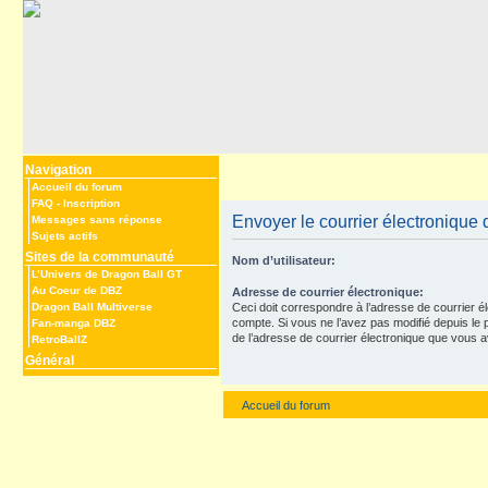
Navigation
Accueil du forum
FAQ
-
Inscription
Envoyer le courrier électronique d
Messages sans réponse
Sujets actifs
Sites de la communauté
Nom d’utilisateur:
L’Univers de Dragon Ball GT
Au Coeur de DBZ
Adresse de courrier électronique:
Dragon Ball Multiverse
Ceci doit correspondre à l’adresse de courrier é
compte. Si vous ne l’avez pas modifié depuis le pan
Fan-manga DBZ
de l’adresse de courrier électronique que vous av
RetroBallZ
Général
Accueil du forum