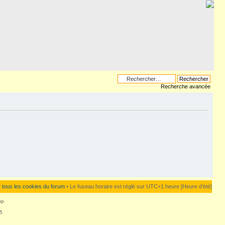
Recherche avancée
 tous les cookies du forum
• Le fuseau horaire est réglé sur UTC+1 heure [Heure d’été]
up
5