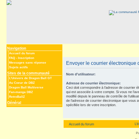
Navigation
Accueil du forum
FAQ
-
Inscription
Envoyer le courrier électronique d
Messages sans réponse
Sujets actifs
Sites de la communauté
Nom d’utilisateur:
L’Univers de Dragon Ball GT
Au Coeur de DBZ
Adresse de courrier électronique:
Dragon Ball Multiverse
Ceci doit correspondre à l’adresse de courrier é
qui est associée à votre compte. Si vous ne l’av
Fan-manga DBZ
modifié depuis le panneau de contrôle de l’utilisateu
RetroBallZ
de l’adresse de courrier électronique que vous 
Général
spécifiée lors de votre inscription.
L’
Accueil du forum
P