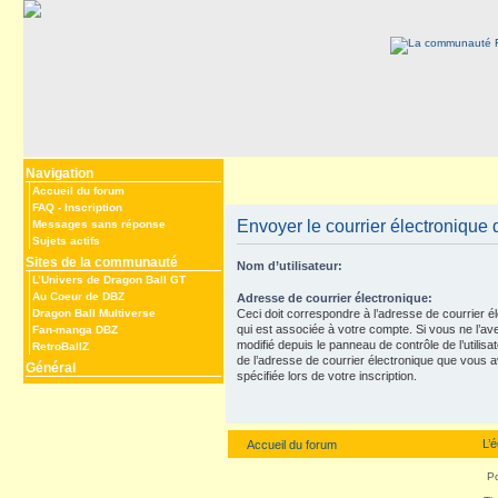
Navigation
Accueil du forum
FAQ
-
Inscription
Envoyer le courrier électronique d
Messages sans réponse
Sujets actifs
Sites de la communauté
Nom d’utilisateur:
L’Univers de Dragon Ball GT
Au Coeur de DBZ
Adresse de courrier électronique:
Dragon Ball Multiverse
Ceci doit correspondre à l’adresse de courrier é
qui est associée à votre compte. Si vous ne l’av
Fan-manga DBZ
modifié depuis le panneau de contrôle de l’utilisateu
RetroBallZ
de l’adresse de courrier électronique que vous 
Général
spécifiée lors de votre inscription.
L’
Accueil du forum
P