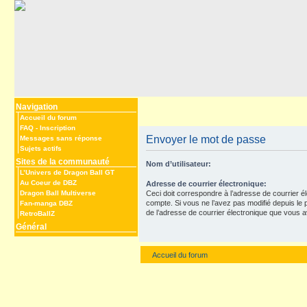
Navigation
Accueil du forum
FAQ
-
Inscription
Envoyer le mot de passe
Messages sans réponse
Sujets actifs
Sites de la communauté
Nom d’utilisateur:
L’Univers de Dragon Ball GT
Au Coeur de DBZ
Adresse de courrier électronique:
Dragon Ball Multiverse
Ceci doit correspondre à l’adresse de courrier é
compte. Si vous ne l’avez pas modifié depuis le pan
Fan-manga DBZ
de l’adresse de courrier électronique que vous av
RetroBallZ
Général
Accueil du forum