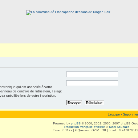
lectronique qui est associée à votre
neau de contrôle de l’utilisateur, il s’agit
ez spécifiée lors de votre inscription.
L’équipe
•
Supprimer
Powered by
phpBB
© 2000, 2002, 2005, 2007 phpBB Gro
Traduction française officielle
©
Maël Soucaze
Time : 0.112s | 9 Queries | GZIP : Off | Load : 0.24707031