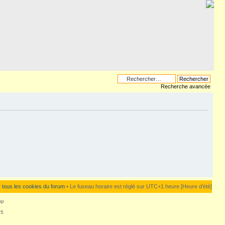
Recherche avancée
 tous les cookies du forum
• Le fuseau horaire est réglé sur UTC+1 heure [Heure d’été]
up
25