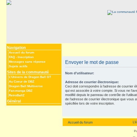
Navigation
Accueil du forum
FAQ
-
Inscription
Envoyer le mot de passe
Messages sans réponse
Sujets actifs
Sites de la communauté
Nom d’utilisateur:
L’Univers de Dragon Ball GT
Au Coeur de DBZ
Adresse de courrier électronique:
Dragon Ball Multiverse
Ceci doit correspondre à l’adresse de courrier é
qui est associée à votre compte. Si vous ne l’av
Fan-manga DBZ
modifié depuis le panneau de contrôle de l’utilisateu
RetroBallZ
de l’adresse de courrier électronique que vous 
Général
spécifiée lors de votre inscription.
L’
Accueil du forum
P