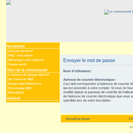
Navigation
Accueil du forum
FAQ
-
Inscription
Envoyer le mot de passe
Messages sans réponse
Sujets actifs
Sites de la communauté
Nom d’utilisateur:
L’Univers de Dragon Ball GT
Au Coeur de DBZ
Adresse de courrier électronique:
Dragon Ball Multiverse
Ceci doit correspondre à l’adresse de courrier é
qui est associée à votre compte. Si vous ne l’av
Fan-manga DBZ
modifié depuis le panneau de contrôle de l’utilisateu
RetroBallZ
de l’adresse de courrier électronique que vous 
Général
spécifiée lors de votre inscription.
L’
Accueil du forum
P