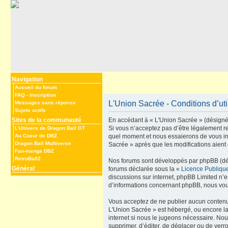
Navigation
Accueil du forum
FAQ
-
Inscription
L'Union Sacrée - Conditions d’uti
Messages sans réponse
Sujets actifs
Sites de la communauté
En accédant à « L'Union Sacrée » (désigné i
Si vous n’acceptez pas d’être légalement re
L’Univers de Dragon Ball GT
Au Coeur de DBZ
quel moment et nous essaierons de vous inf
Dragon Ball Multiverse
Sacrée » après que les modifications aient 
Fan-manga DBZ
RetroBallZ
Nos forums sont développés par phpBB (dési
Général
forums déclarée sous la «
Licence Publiqu
discussions sur internet, phpBB Limited n’
d’informations concernant phpBB, nous vou
Vous acceptez de ne publier aucun contenu à
L'Union Sacrée » est hébergé, ou encore la
internet si nous le jugeons nécessaire. Nou
supprimer, d’éditer, de déplacer ou de verr