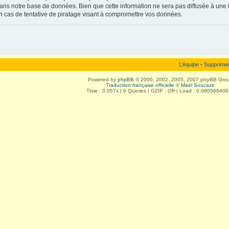
ans notre base de données. Bien que cette information ne sera pas diffusée à une t
 cas de tentative de piratage visant à compromettre vos données.
L’équipe
•
Supprimer
Powered by
phpBB
© 2000, 2002, 2005, 2007 phpBB Gro
Traduction française officielle
©
Maël Soucaze
Time : 0.057s | 6 Queries | GZIP : Off | Load : 0.08056640