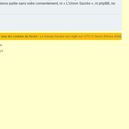
ierce partie sans votre consentement, ni « L'Union Sacrée », ni phpBB, ne
 tous les cookies du forum
• Le fuseau horaire est réglé sur UTC+1 heure [Heure d’été]
up
625