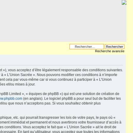
Recherche avancée
net »), vous acceptez d’être légalement responsable des conditions suivantes.
er à « L'Union Sacrée ». Nous pouvons modifier ces conditions à n’importe
ent cela par vous-même car si vous continuez à participer à « L'Union
es et/ou mises à jour.
phpBB Limited », « équipes de phpBB ») qui est une solution de création de
w.phpbb.com
(en anglais). Le logiciel phpBB a pour seul but de faciliter les
et/ou que nous n’acceptons pas. Si vous souhaitez obtenir plus
que, etc. qui pourrait transgresser les lois de votre pays, le pays où «
sement immédiat et permanent et nous avertirons votre fournisseur d’accès à
 conditions. Vous acceptez le fait que « L'Union Sacrée » ait le droit de
écessaire. En tant qu’utilisateur, vous acceptez que toutes les informations