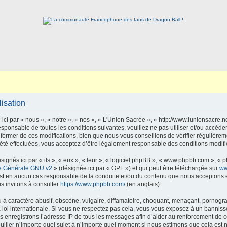
lisation
ci par « nous », « notre », « nos », « L'Union Sacrée », « http://www.lunionsacre.
sponsable de toutes les conditions suivantes, veuillez ne pas utiliser et/ou accéd
ormer de ces modifications, bien que nous vous conseillons de vérifier régulièrem
été effectuées, vous acceptez d’être légalement responsable des conditions modifié
gnés ici par « ils », « eux », « leur », « logiciel phpBB », « www.phpbb.com », « 
e Générale GNU v2
» (désignée ici par « GPL ») et qui peut être téléchargée sur
ww
est en aucun cas responsable de la conduite et/ou du contenu que nous acceptons 
s invitons à consulter
https://www.phpbb.com/
(en anglais).
 caractère abusif, obscène, vulgaire, diffamatoire, choquant, menaçant, pornographi
 loi internationale. Si vous ne respectez pas cela, vous vous exposez à un bannis
s enregistrons l’adresse IP de tous les messages afin d’aider au renforcement de ces
ouiller n’importe quel sujet à n’importe quel moment si nous estimons que cela est n