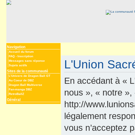
Navigation
Accueil du forum
FAQ
-
Inscription
L'Union Sacré
Messages sans réponse
Sujets actifs
Sites de la communauté
L’Univers de Dragon Ball GT
En accédant à « L
Au Coeur de DBZ
Dragon Ball Multiverse
nous », « notre »,
Fan-manga DBZ
RetroBallZ
Général
http://www.lunions
légalement respon
vous n’acceptez p