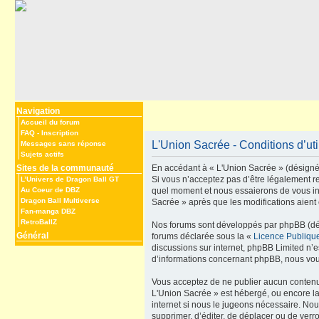
Navigation
Accueil du forum
FAQ
-
Inscription
L'Union Sacrée - Conditions d’uti
Messages sans réponse
Sujets actifs
Sites de la communauté
En accédant à « L'Union Sacrée » (désigné i
Si vous n’acceptez pas d’être légalement re
L’Univers de Dragon Ball GT
Au Coeur de DBZ
quel moment et nous essaierons de vous inf
Dragon Ball Multiverse
Sacrée » après que les modifications aient 
Fan-manga DBZ
RetroBallZ
Nos forums sont développés par phpBB (dési
Général
forums déclarée sous la «
Licence Publiqu
discussions sur internet, phpBB Limited n’
d’informations concernant phpBB, nous vou
Vous acceptez de ne publier aucun contenu à
L'Union Sacrée » est hébergé, ou encore la
internet si nous le jugeons nécessaire. Nou
supprimer, d’éditer, de déplacer ou de verr