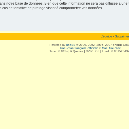
ans notre base de données. Bien que cette information ne sera pas diffusée à une t
 cas de tentative de piratage visant à compromettre vos données.
L’équipe
•
Supprimer
Powered by
phpBB
© 2000, 2002, 2005, 2007 phpBB Gro
Traduction française officielle
©
Maël Soucaze
Time : 0.042s | 6 Queries | GZIP : Off | Load : 0.06152343