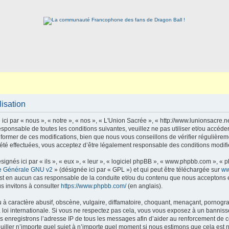
lisation
ci par « nous », « notre », « nos », « L'Union Sacrée », « http://www.lunionsacre.
sponsable de toutes les conditions suivantes, veuillez ne pas utiliser et/ou accéd
ormer de ces modifications, bien que nous vous conseillons de vérifier régulièrem
été effectuées, vous acceptez d’être légalement responsable des conditions modifié
gnés ici par « ils », « eux », « leur », « logiciel phpBB », « www.phpbb.com », « 
e Générale GNU v2
» (désignée ici par « GPL ») et qui peut être téléchargée sur
ww
est en aucun cas responsable de la conduite et/ou du contenu que nous acceptons 
s invitons à consulter
https://www.phpbb.com/
(en anglais).
 caractère abusif, obscène, vulgaire, diffamatoire, choquant, menaçant, pornographi
 loi internationale. Si vous ne respectez pas cela, vous vous exposez à un bannis
s enregistrons l’adresse IP de tous les messages afin d’aider au renforcement de ces
ouiller n’importe quel sujet à n’importe quel moment si nous estimons que cela est n