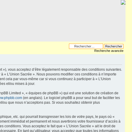
Recherche avancée
net »), vous acceptez d’être légalement responsable des conditions suivantes.
er à « L'Union Sacrée ». Nous pouvons modifier ces conditions à n’importe
ent cela par vous-même car si vous continuez à participer à « L'Union
es et/ou mises à jour.
phpBB Limited », « équipes de phpBB ») qui est une solution de création de
w.phpbb.com
(en anglais). Le logiciel phpBB a pour seul but de faciliter les
et/ou que nous n’acceptons pas. Si vous souhaitez obtenir plus
que, etc. qui pourrait transgresser les lois de votre pays, le pays où «
sement immédiat et permanent et nous avertirons votre fournisseur d’accès à
 conditions. Vous acceptez le fait que « L'Union Sacrée » ait le droit de
écessaire. En tant qu’utilisateur, vous acceptez que toutes les informations