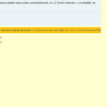
ierce partie sans votre consentement, ni « L'Union Sacrée », ni phpBB, ne
 tous les cookies du forum
• Le fuseau horaire est réglé sur UTC+1 heure [Heure d’été]
up
75