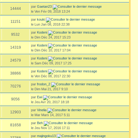
par
Gaetan23
14444
le Ven Fév 09, 2018 13:24
par
kouki
11151
le Lun Jan 08, 2018 22:38
par
Kodeni
9532
le Dim Déc 24, 2017 15:23
par
Kodeni
14319
le Dim Déc 10, 2017 17:04
par
Kodeni
24579
le Sam Déc 09, 2017 17:25
par
Kodeni
38866
le Ven Déc 08, 2017 22:30
par
frodon_2
70276
le Dim Mai 21, 2017 9:10
par
Ewi
9056
le Jeu Avr 20, 2017 18:18
par
Vinelia
12903
le Mar Mars 14, 2017 5:11
par
Beh
81658
le Jeu Nov 17, 2016 17:11
par
majingoku13
27768