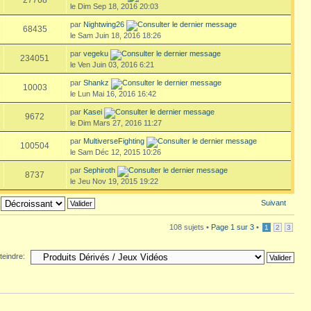
le Dim Sep 18, 2016 20:03
par
Nightwing26
68435
le Sam Juin 18, 2016 18:26
par
vegeku
234051
le Ven Juin 03, 2016 6:21
par
Shankz
10003
le Lun Mai 16, 2016 16:42
par
Kasei
9672
le Dim Mars 27, 2016 11:27
par
MultiverseFighting
100504
le Sam Déc 12, 2015 10:26
par
Sephiroth
8737
le Jeu Nov 19, 2015 19:22
Suivant
108 sujets •
Page
1
sur
3
•
1
2
3
teindre: