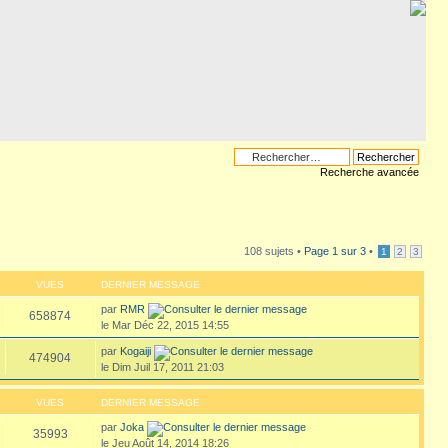
Recherche avancée
108 sujets •
Page
1
sur
3
•
1
2
3
VUES
DERNIER MESSAGE
par
RMR
658874
le Mar Déc 22, 2015 14:55
par
Kogaiji
474904
le Dim Juil 17, 2011 21:03
VUES
DERNIER MESSAGE
par
Joka
35993
le Jeu Août 14, 2014 18:26