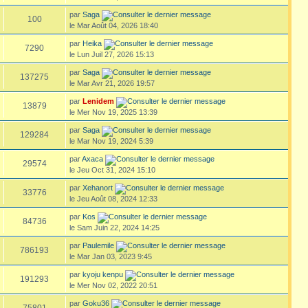
par
Saga
100
le Mar Août 04, 2026 18:40
par
Heika
7290
le Lun Juil 27, 2026 15:13
par
Saga
137275
le Mar Avr 21, 2026 19:57
par
Lenidem
13879
le Mer Nov 19, 2025 13:39
par
Saga
129284
le Mar Nov 19, 2024 5:39
par
Axaca
29574
le Jeu Oct 31, 2024 15:10
par
Xehanort
33776
le Jeu Août 08, 2024 12:33
par
Kos
84736
le Sam Juin 22, 2024 14:25
par
Paulemile
786193
le Mar Jan 03, 2023 9:45
par
kyoju kenpu
191293
le Mer Nov 02, 2022 20:51
par
Goku36
75801