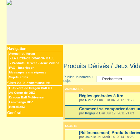
Navigation
Accueil du forum
‹
LA LICENCE DRAGON BALL
‹
Produits Dérivés / Jeux Vidéos
Produits Dérivés / Jeux Vid
FAQ
-
Inscription
Messages sans réponse
Publier un nouveau
Sujets actifs
sujet
Sites de la communauté
L’Univers de Dragon Ball GT
ANNONCES
Au Coeur de DBZ
Règles générales à lire
Dragon Ball Multiverse
par
RMR
le Lun Juin 04, 2012 19:53
Fan-manga DBZ
RetroBallZ
Comment se comporter dans un
Général
par
Kogaiji
le Dim Juil 17, 2011 21:03
SUJETS
[Référencement] Produits déri
par
Joka
le Jeu Août 14, 2014 18:26