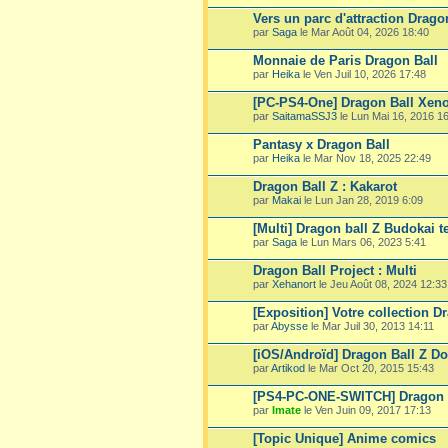
Vers un parc d'attraction Drago
par
Saga
le Mar Août 04, 2026 18:40
Monnaie de Paris Dragon Ball
par
Heika
le Ven Juil 10, 2026 17:48
[PC-PS4-One] Dragon Ball Xeno
par
SaitamaSSJ3
le Lun Mai 16, 2016 1
Pantasy x Dragon Ball
par
Heika
le Mar Nov 18, 2025 22:49
Dragon Ball Z : Kakarot
par
Makai
le Lun Jan 28, 2019 6:09
[Multi] Dragon ball Z Budokai t
par
Saga
le Lun Mars 06, 2023 5:41
Dragon Ball Project : Multi
par
Xehanort
le Jeu Août 08, 2024 12:33
[Exposition] Votre collection D
par
Abysse
le Mar Juil 30, 2013 14:11
[iOS/Androïd] Dragon Ball Z Do
par
Artikod
le Mar Oct 20, 2015 15:43
[PS4-PC-ONE-SWITCH] Dragon B
par
Imate
le Ven Juin 09, 2017 17:13
[Topic Unique] Anime comics