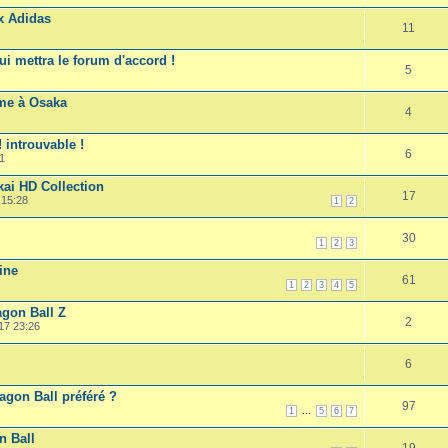
 x Adidas
11
ui mettra le forum d'accord !
5
ème à Osaka
4
introuvable !
6
1
kai HD Collection
17
 15:28
1
2
30
1
2
3
ine
61
1
2
3
4
5
agon Ball Z
2
17 23:26
6
agon Ball préféré ?
97
...
1
5
6
7
n Ball
19