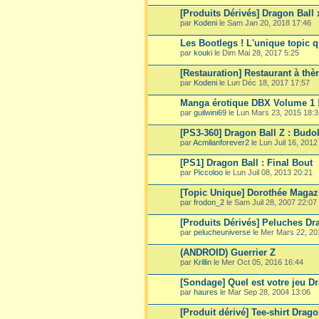
[Produits Dérivés] Dragon Ball
par
Kodeni
le Sam Jan 20, 2018 17:46
Les Bootlegs ! L'unique topic q
par
kouki
le Dim Mai 28, 2017 5:25
[Restauration] Restaurant à th
par
Kodeni
le Lun Déc 18, 2017 17:57
Manga érotique DBX Volume 1 ! 
par
guilwini69
le Lun Mars 23, 2015 18:3
[PS3-360] Dragon Ball Z : Budo
par
Acmilanforever2
le Lun Juil 16, 2012
[PS1] Dragon Ball : Final Bout
par
Piccoloo
le Lun Juil 08, 2013 20:21
[Topic Unique] Dorothée Magaz
par
frodon_2
le Sam Juil 28, 2007 22:07
[Produits Dérivés] Peluches Dr
par
pelucheuniverse
le Mer Mars 22, 20
(ANDROID) Guerrier Z
par
Krillin
le Mer Oct 05, 2016 16:44
[Sondage] Quel est votre jeu Dr
par
haures
le Mar Sep 28, 2004 13:06
[Produit dérivé] Tee-shirt Drago