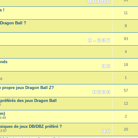
1
2
3
4
5
s !
11
 Dragon Ball ?
8
93
...
1
5
6
7
4
ends
18
1
2
1
48
 propre jeux Dragon Ball Z?
57
1
2
3
4
 préférés des jeux Dragon Ball
12
9
om)
2
9:49
siques de jeux DB/DBZ préféré ?
20
 2:07
1
2