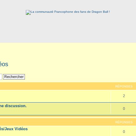
éos
RÉPONSES
2
e discussion.
0
RÉPONSES
vés/Jeux Vidéos
0