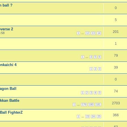
n ball ?
0
5
verse 2
201
6:58
...
1
12
13
14
1
79
...
1
4
5
6
enkaichi 4
39
1
2
3
0
ragon Ball
74
1
2
3
4
5
kkan Battle
2703
...
1
179
180
181
all FighterZ
366
...
1
23
24
25
63