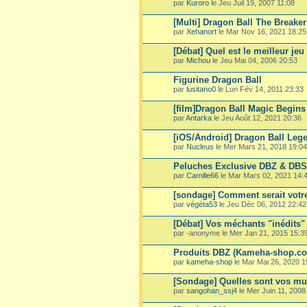
par
Kuroro
le Jeu Juil 19, 2007 11:08
[Multi] Dragon Ball The Breaker
par
Xehanort
le Mar Nov 16, 2021 18:25
[Débat] Quel est le meilleur jeu
par
Michou
le Jeu Mai 04, 2006 20:53
Figurine Dragon Ball
par
lusitano0
le Lun Fév 14, 2011 23:33
[film]Dragon Ball Magic Begins
par
Antarka
le Jeu Août 12, 2021 20:36
[iOS/Android] Dragon Ball Leg
par
Nucleus
le Mer Mars 21, 2018 19:04
Peluches Exclusive DBZ & DBS
par
Camille66
le Mar Mars 02, 2021 14:
[sondage] Comment serait votre
par
végéta53
le Jeu Déc 06, 2012 22:42
[Débat] Vos méchants "inédits"
par -anonyme le Mer Jan 21, 2015 15:3
Produits DBZ (Kameha-shop.c
par
kameha-shop
le Mar Mai 26, 2020 1
[Sondage] Quelles sont vos mu
par
sangohan_ssj4
le Mer Juin 11, 2008