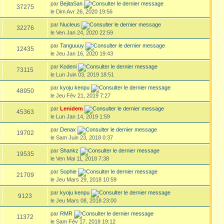
par
BejitaSan
37275
le Dim Avr 26, 2020 19:56
par
Nucleus
32276
le Ven Jan 24, 2020 22:59
par
Tanguuuy
12435
le Jeu Jan 16, 2020 19:43
par
Kodeni
73115
le Lun Juin 03, 2019 18:51
par
kyoju kenpu
48950
le Jeu Fév 21, 2019 7:27
par
Lenidem
45363
le Lun Jan 14, 2019 1:59
par
Denax
19702
le Sam Juin 23, 2018 0:37
par
Shankz
19535
le Ven Mai 11, 2018 7:38
par
Sophie
21709
le Jeu Mars 29, 2018 10:59
par
kyoju kenpu
9123
le Jeu Mars 08, 2018 23:00
par
RMR
11372
le Sam Fév 17, 2018 19:12