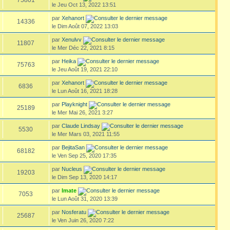
le Jeu Oct 13, 2022 13:51
par
Xehanort
14336
le Dim Août 07, 2022 13:03
par
Xenulvv
11807
le Mer Déc 22, 2021 8:15
par
Heika
75763
le Jeu Août 19, 2021 22:10
par
Xehanort
6836
le Lun Août 16, 2021 18:28
par
Playknight
25189
le Mer Mai 26, 2021 3:27
par
Claude Lindsay
5530
le Mer Mars 03, 2021 11:55
par
BejitaSan
68182
le Ven Sep 25, 2020 17:35
par
Nucleus
19203
le Dim Sep 13, 2020 14:17
par
Imate
7053
le Lun Août 31, 2020 13:39
par
Nosferatu
25687
le Ven Juin 26, 2020 7:22