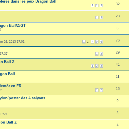
férés dans les jeux Dragon Ball
32
1
2
3
23
1
2
agon Ball/Z/GT
6
5
76
an 02, 2013 17:01
...
1
4
5
6
29
 17:37
1
2
n Ball Z
41
1
2
3
agon Ball
11
ientôt en FR
15
28
1
2
ylon/poster des 4 saiyans
0
3
 0:59
on Ball Z
4