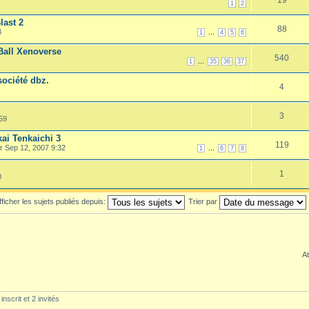
1
2
last 2
88
3
...
1
4
5
6
Ball Xenoverse
540
...
1
35
36
37
ociété dbz.
4
3
59
ai Tenkaichi 3
119
r Sep 12, 2007 9:32
...
1
6
7
8
1
0
fficher les sujets publiés depuis:
Trier par
At
nscrit et 2 invités