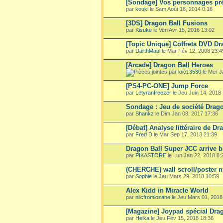
[Sondage] Vos personnages pré
par
kouki
le Sam Août 16, 2014 0:16
[3DS] Dragon Ball Fusions
par
Kisuke
le Ven Avr 15, 2016 13:02
[Topic Unique] Coffrets DVD Dr
par
DarthMaul
le Mar Fév 12, 2008 23:4
[Arcade] Dragon Ball Heroes
par
loic13530
le Mer J
[PS4-PC-ONE] Jump Force
par
Letyranfreezer
le Jeu Juin 14, 2018
Sondage : Jeu de société Drago
par
Shankz
le Dim Jan 08, 2017 17:36
[Débat] Analyse littéraire de Dr
par
Fred D
le Mar Sep 17, 2013 21:39
Dragon Ball Super JCC arrive b
par
PIKASTORE
le Lun Jan 22, 2018 8:
(CHERCHE) wall scroll/poster n
par
Sophie
le Jeu Mars 29, 2018 10:59
Alex Kidd in Miracle World
par
niicfromlozane
le Jeu Mars 01, 2018
[Magazine] Joypad spécial Drag
par
Heika
le Jeu Fév 15, 2018 18:36