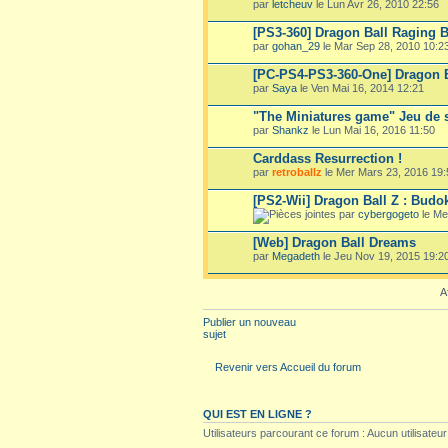
par
letcheuv
le Lun Avr 26, 2010 22:56
[PS3-360] Dragon Ball Raging B
par
gohan_29
le Mar Sep 28, 2010 10:2
[PC-PS4-PS3-360-One] Dragon 
par
Saya
le Ven Mai 16, 2014 12:21
"The Miniatures game" Jeu de s
par
Shankz
le Lun Mai 16, 2016 11:50
Carddass Resurrection !
par
retroballz
le Mer Mars 23, 2016 19:
[PS2-Wii] Dragon Ball Z : Budok
par
cybergogeto
le Me
[Web] Dragon Ball Dreams
par
Megadeth
le Jeu Nov 19, 2015 19:2
A
Publier un nouveau
sujet
Revenir vers Accueil du forum
QUI EST EN LIGNE ?
Utilisateurs parcourant ce forum : Aucun utilisateur i