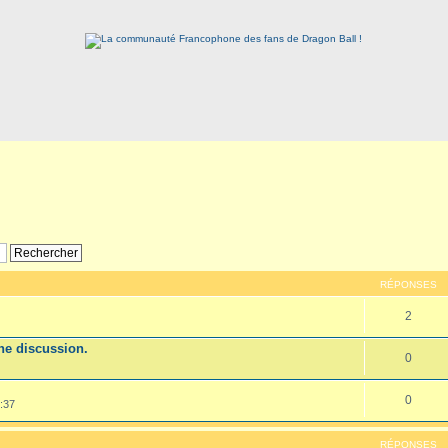
RÉPONSES
2
e discussion.
0
0
:37
RÉPONSES