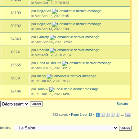
le Sam Oct 17, 2020 9:31
par
BejitaSan
18193
le Mar Sep 22, 2020 5:45
par
BejitaSan
30782
le Dim Sep 13, 2020 2:34
par
Garraty
34943
le Sam Sep 05, 2020 12:49
par
Reorian
8374
le Mer Août 12, 2020 21:04
par
ChrisToTheCrix
15555
le Sam Juil 25, 2020 19:12
par
kisagi
9689
le Jeu Juil 02, 2020 19:50
par
Joan82
12486
le Jeu Juin 25, 2020 14:07
Suivant
592 sujets •
Page
1
sur
12
•
...
1
2
3
4
5
12
teindre: