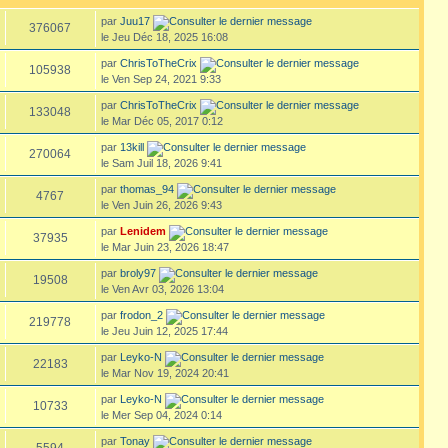
par
Juu17
376067
le Jeu Déc 18, 2025 16:08
par
ChrisToTheCrix
105938
le Ven Sep 24, 2021 9:33
par
ChrisToTheCrix
133048
le Mar Déc 05, 2017 0:12
par
13kill
270064
le Sam Juil 18, 2026 9:41
par
thomas_94
4767
le Ven Juin 26, 2026 9:43
par
Lenidem
37935
le Mar Juin 23, 2026 18:47
par
broly97
19508
le Ven Avr 03, 2026 13:04
par
frodon_2
219778
le Jeu Juin 12, 2025 17:44
par
Leyko-N
22183
le Mar Nov 19, 2024 20:41
par
Leyko-N
10733
le Mer Sep 04, 2024 0:14
par
Tonay
5594