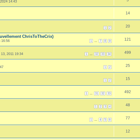
 2024 14:43
14
20
1
2
ouvellement ChrisToTheCrix)
121
 16:56
...
1
7
8
9
499
 13, 2011 19:34
...
1
32
33
34
25
:47
1
2
15
1
2
492
...
1
31
32
33
48
1
2
3
4
77
...
1
4
5
6
12