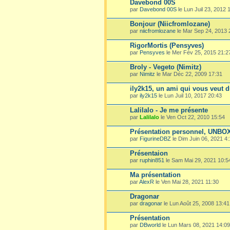
Davebond 00S
par
Davebond 00S
le Lun Juil 23, 2012 
Bonjour (Niicfromlozane)
par
niicfromlozane
le Mar Sep 24, 2013 
RigorMortis (Pensyves)
par
Pensyves
le Mer Fév 25, 2015 21:2
Broly - Vegeto (Nimitz)
par
Nimitz
le Mar Déc 22, 2009 17:31
ily2k15, un ami qui vous veut d
par
ily2k15
le Lun Juil 10, 2017 20:43
Lalilalo - Je me présente
par
Lalilalo
le Ven Oct 22, 2010 15:54
Présentation personnel, UNB
par
FigurineDBZ
le Dim Juin 06, 2021 4:
Présentaion
par
ruphin851
le Sam Mai 29, 2021 10:5
Ma présentation
par
AlexR
le Ven Mai 28, 2021 11:30
Dragonar
par
dragonar
le Lun Août 25, 2008 13:41
Présentation
par
DBworld
le Lun Mars 08, 2021 14:09