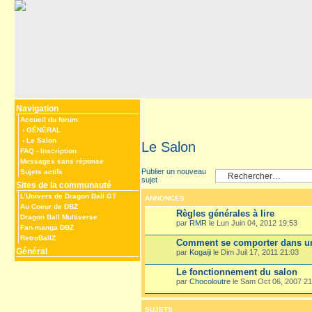
Navigation
Accueil du forum
‹
GÉNÉRAL
‹
Le Salon
Le Salon
FAQ
-
Inscription
Messages sans réponse
Publier un nouveau
Sujets actifs
sujet
Sites de la communauté
L’Univers de Dragon Ball GT
ANNONCES
Au Coeur de DBZ
Règles générales à lire
Dragon Ball Multiverse
par
RMR
le Lun Juin 04, 2012 19:53
Fan-manga DBZ
RetroBallZ
Comment se comporter dans un
Général
par
Kogaiji
le Dim Juil 17, 2011 21:03
Le fonctionnement du salon
par
Chocoloutre
le Sam Oct 06, 2007 21
SUJETS