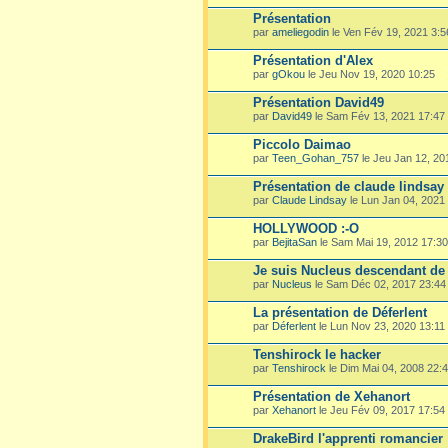
Présentation
par
ameliegodin
le Ven Fév 19, 2021 3:5
Présentation d'Alex
par
gOkou
le Jeu Nov 19, 2020 10:25
Présentation David49
par
David49
le Sam Fév 13, 2021 17:47
Piccolo Daimao
par
Teen_Gohan_757
le Jeu Jan 12, 20
Présentation de claude lindsay
par
Claude Lindsay
le Lun Jan 04, 2021
HOLLYWOOD :-O
par
BejitaSan
le Sam Mai 19, 2012 17:30
Je suis Nucleus descendant de 
par
Nucleus
le Sam Déc 02, 2017 23:44
La présentation de Déferlent
par
Déferlent
le Lun Nov 23, 2020 13:11
Tenshirock le hacker
par
Tenshirock
le Dim Mai 04, 2008 22:
Présentation de Xehanort
par
Xehanort
le Jeu Fév 09, 2017 17:54
DrakeBird l'apprenti romancier