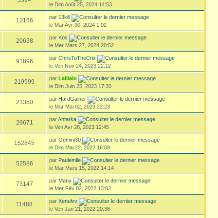
le Dim Août 25, 2024 14:53
par
13kill
12166
le Mar Avr 30, 2024 1:02
par
Kos
20698
le Mer Mars 27, 2024 20:52
par
ChrisToTheCrix
91896
le Ven Nov 24, 2023 22:12
par
Lalilalo
219999
le Dim Juin 25, 2023 17:30
par
HardGainer
21350
le Mar Mai 02, 2023 22:23
par
Antarka
29671
le Ven Avr 28, 2023 12:45
par
Gemini30
152845
le Dim Mai 22, 2022 16:09
par
Paulemile
52586
le Mar Mars 15, 2022 14:14
par
Many
73147
le Mer Fév 02, 2022 13:02
par
Xenulvv
11488
le Ven Jan 21, 2022 20:36