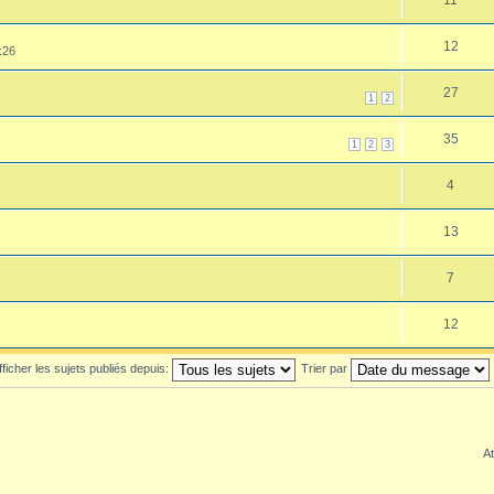
12
:26
27
1
2
35
1
2
3
4
13
7
12
fficher les sujets publiés depuis:
Trier par
At