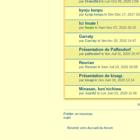
par
DrakeBird
le Lun Oct 05, 2020 1:58
kyoju kenpu
par
kyoju kenpu
le Dim Déc 17, 2017 20
Ici Imate !
par
Imate
le Sam Nov 07, 2015 20:15
Garraty
par
Garraty
le Ven Avr 30, 2010 14:47
Présentation de Paffendorf
par
paffendorf
le Ven Juil 31, 2020 15:47
Reorian
par
Reorian
le Sam Juil 18, 2020 20:58
Présentation de kisagi.
par
kisagi
le Jeu Juin 18, 2020 12:14
Minasan, kon'nichiwa
par
Joan82
le Lun Juin 01, 2020 11:49
A
Publier un nouveau
sujet
Revenir vers Accueil du forum