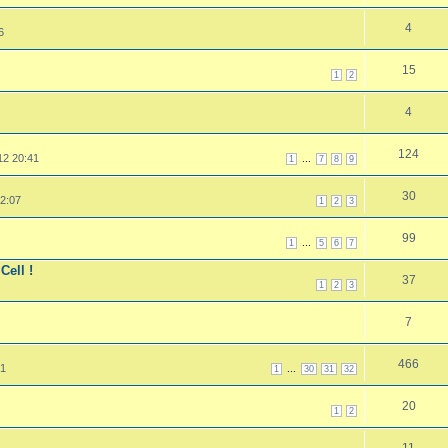
4
6
15
1
2
4
124
12 20:41
...
1
7
8
9
30
 2:07
1
2
3
99
...
1
5
6
7
Cell !
37
1
2
3
7
466
41
...
1
30
31
32
20
1
2
11