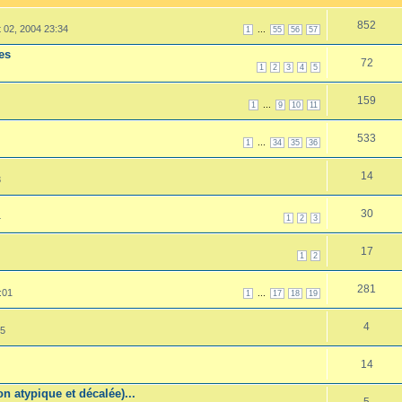
852
 02, 2004 23:34
...
1
55
56
57
es
72
1
2
3
4
5
159
...
1
9
10
11
533
...
1
34
35
36
14
8
30
4
1
2
3
17
1
2
281
:01
...
1
17
18
19
4
35
14
n atypique et décalée)...
5