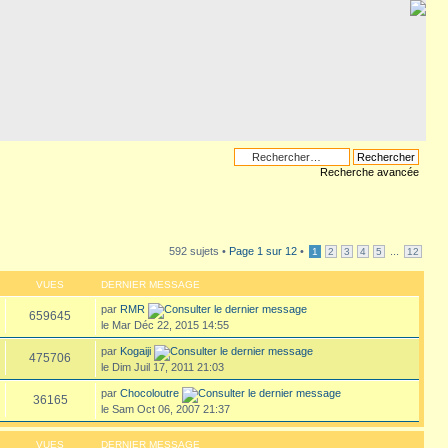
Recherche avancée
592 sujets •
Page
1
sur
12
•
...
1
2
3
4
5
12
VUES
DERNIER MESSAGE
par
RMR
659645
le Mar Déc 22, 2015 14:55
par
Kogaiji
475706
le Dim Juil 17, 2011 21:03
par
Chocoloutre
36165
le Sam Oct 06, 2007 21:37
VUES
DERNIER MESSAGE