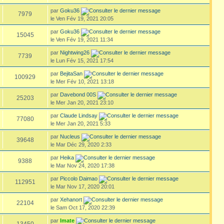
par
Goku36
7979
le Ven Fév 19, 2021 20:05
par
Goku36
15045
le Ven Fév 19, 2021 11:34
par
Nightwing26
7739
le Lun Fév 15, 2021 17:54
par
BejitaSan
100929
le Mer Fév 10, 2021 13:18
par
Davebond 00S
25203
le Mer Jan 20, 2021 23:10
par
Claude Lindsay
77080
le Mer Jan 20, 2021 5:33
par
Nucleus
39648
le Mar Déc 29, 2020 2:33
par
Heika
9388
le Mar Nov 24, 2020 17:38
par
Piccolo Daimao
112951
le Mar Nov 17, 2020 20:01
par
Xehanort
22104
le Sam Oct 17, 2020 22:39
par
Imate
13450