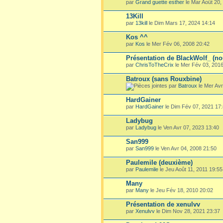
par
Grand guette esther
le Mar Août 20,
13Kill
par
13kill
le Dim Mars 17, 2024 14:14
Kos ^^
par
Kos
le Mer Fév 06, 2008 20:42
Présentation de BlackWolf_ (n
par
ChrisToTheCrix
le Mer Fév 03, 2016
Batroux (sans Rouxbine)
par
Batroux
le Mer Avr
HardGainer
par
HardGainer
le Dim Fév 07, 2021 17
Ladybug
par
Ladybug
le Ven Avr 07, 2023 13:40
San999
par
San999
le Ven Avr 04, 2008 21:50
Paulemile (deuxième)
par
Paulemile
le Jeu Août 11, 2011 19:55
Many
par
Many
le Jeu Fév 18, 2010 20:02
Présentation de xenulvv
par
Xenulvv
le Dim Nov 28, 2021 23:37