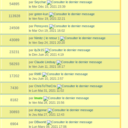
par
Seychar
54895
le Mer Déc 15, 2021 23:39
par
goten-kun
113928
le Ven Nov 19, 2021 22:21
par
Pensyves
24508
le Mar Oct 19, 2021 16:02
par
Nimitz ( le retour )
43089
le Ven Sep 24, 2021 20:20
par
ily2k15
23231
le Dim Juin 20, 2021 4:19
par
Claude Lindsay
58293
le Ven Juin 11, 2021 16:17
par
RMR
17202
le Jeu Juin 10, 2021 2:57
par
ChrisToTheCrix
7430
le Lun Mai 31, 2021 11:02
par
Imate
8182
le Ven Mai 28, 2021 15:56
par
dragonar
30893
le Jeu Mai 27, 2021 12:43
par
DBworld
6904
le Lun Mars 08, 2021 17:06