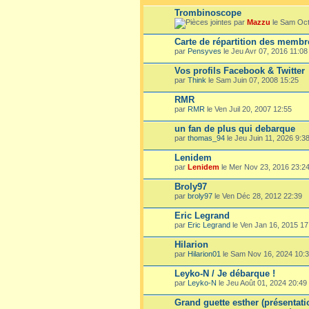
Trombinoscope
par
Mazzu
le Sam Oct
Carte de répartition des membr
par
Pensyves
le Jeu Avr 07, 2016 11:08
Vos profils Facebook & Twitter
par
Think
le Sam Juin 07, 2008 15:25
RMR
par
RMR
le Ven Juil 20, 2007 12:55
un fan de plus qui debarque
par
thomas_94
le Jeu Juin 11, 2026 9:3
Lenidem
par
Lenidem
le Mer Nov 23, 2016 23:2
Broly97
par
broly97
le Ven Déc 28, 2012 22:39
Eric Legrand
par
Eric Legrand
le Ven Jan 16, 2015 17
Hilarion
par
Hilarion01
le Sam Nov 16, 2024 10:
Leyko-N / Je débarque !
par
Leyko-N
le Jeu Août 01, 2024 20:49
Grand guette esther (présentatio