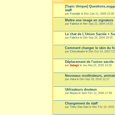
SUJETS
[Topic Unique] Questions,sugge
staff
par
Foenidis
le Dim Juin 21, 2009 23:36
Mettre une image en signature
par
Fabrice
le Mer Sep 22, 2004 14:03
Le chat de L'Union Sacrée + S
par
Fabrice
le Dim Sep 26, 2004 18:35
Comment changer le skin du f
par
Chocoloutre
le Dim Oct 14, 2007 0:
Déplacement de l'union sacrée
par
Salagir
le Jeu Mai 22, 2025 14:29
Nouveaux modérateurs, animate
par
Joka
le Dim Sep 18, 2016 12:17
Utilisateurs douteux
par
Boyeu
le Sam Fév 12, 2005 17:58
Changement de staff
par
Tinky Dan Dan
le Mer Fév 10, 2016