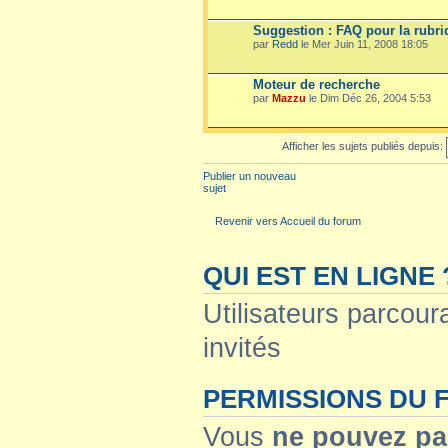
Suggestion : FAQ pour la rubri
par
Redd
le Mer Juin 11, 2008 18:05
Moteur de recherche
par
Mazzu
le Dim Déc 26, 2004 5:53
Afficher les sujets publiés depuis:
Publier un nouveau
sujet
Revenir vers Accueil du forum
QUI EST EN LIGNE 
Utilisateurs parcoura
invités
PERMISSIONS DU
Vous
ne pouvez pa