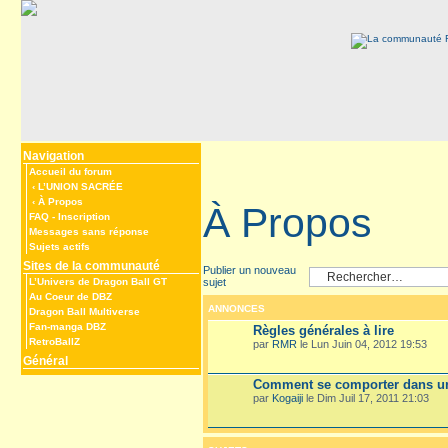
Navigation
Accueil du forum
‹
L’UNION SACRÉE
‹
À Propos
À Propos
FAQ
-
Inscription
Messages sans réponse
Sujets actifs
Sites de la communauté
Publier un nouveau
sujet
L’Univers de Dragon Ball GT
Au Coeur de DBZ
ANNONCES
Dragon Ball Multiverse
Fan-manga DBZ
Règles générales à lire
RetroBallZ
par
RMR
le Lun Juin 04, 2012 19:53
Général
Comment se comporter dans un
par
Kogaiji
le Dim Juil 17, 2011 21:03