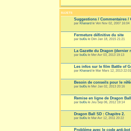
SUJETS
Suggestions / Commentaires / 
par
Khanard
le Ven Nov 02, 2007 16:04
Fermeture définitive du site
par
bul0u
le Dim Jan 18, 2015 21:21
La Gazette du Dragon (dernier n
par
bul0u
le Mer Avr 03, 2013 19:13
Les infos sur le film Battle of 
par
Khanard
le Mar Mars 12, 2013 22:0
Besoin de conseils pour le réf
par
bul0u
le Mer Jan 02, 2013 20:16
Remise en ligne de Dragon Bal
par
bul0u
le Jeu Sep 06, 2012 19:14
Dragon Ball SD : Chapitre 2.
par
bul0u
le Mar Avr 12, 2011 20:22
Probléme avec le code anti-bo