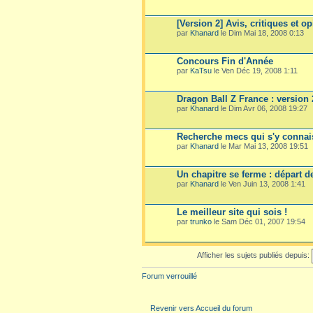
[Version 2] Avis, critiques et o
par
Khanard
le Dim Mai 18, 2008 0:13
Concours Fin d'Année
par
KaTsu
le Ven Déc 19, 2008 1:11
Dragon Ball Z France : version 
par
Khanard
le Dim Avr 06, 2008 19:27
Recherche mecs qui s'y connai
par
Khanard
le Mar Mai 13, 2008 19:51
Un chapitre se ferme : départ d
par
Khanard
le Ven Juin 13, 2008 1:41
Le meilleur site qui sois !
par
trunko
le Sam Déc 01, 2007 19:54
Afficher les sujets publiés depuis:
Forum verrouillé
Revenir vers Accueil du forum