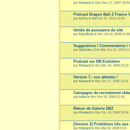
par
Khanard
le Sam Nov 17, 2007 19:46
Podcast Dragon Ball Z France 
par
KaTsu
le Mer Avr 07, 2010 22:02
Unités de puissance du site
par
EazyBone
le Ven Juil 10, 2009 14:56
Suggestions / Commentaires / Cr
par
SanGoku 13
le Mar Oct 12, 2010 1:
Podcast sur DB Evolution
par
Khanard
le Ven Déc 19, 2008 23:10
Version 3 : vos attentes !
par
Khanard
le Mar Oct 27, 2009 22:31
Campagne de recrutement rédac
par
bul0u
le Mer Nov 04, 2009 21:40
Retour de Galerie DBZ
par
Khanard
le Mar Fév 10, 2009 18:54
[Version 2] Problèmes liés aux 
par
Khanard
le Dim Mai 18, 2008 0:15