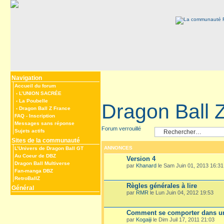
Navigation
Accueil du forum
‹
L’UNION SACRÉE
‹
La Poubelle
Dragon Ball 
‹
Dragon Ball Z France
FAQ
-
Inscription
Messages sans réponse
Forum verrouillé
Sujets actifs
Sites de la communauté
ANNONCES
L’Univers de Dragon Ball GT
Au Coeur de DBZ
Version 4
Dragon Ball Multiverse
par
Khanard
le Sam Juin 01, 2013 16:31
Fan-manga DBZ
RetroBallZ
Règles générales à lire
Général
par
RMR
le Lun Juin 04, 2012 19:53
Comment se comporter dans un
par
Kogaiji
le Dim Juil 17, 2011 21:03