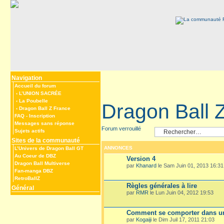
Navigation
Accueil du forum
‹
L’UNION SACRÉE
‹
La Poubelle
Dragon Ball 
‹
Dragon Ball Z France
FAQ
-
Inscription
Messages sans réponse
Forum verrouillé
Sujets actifs
Sites de la communauté
ANNONCES
L’Univers de Dragon Ball GT
Au Coeur de DBZ
Version 4
Dragon Ball Multiverse
par
Khanard
le Sam Juin 01, 2013 16:31
Fan-manga DBZ
RetroBallZ
Règles générales à lire
Général
par
RMR
le Lun Juin 04, 2012 19:53
Comment se comporter dans un
par
Kogaiji
le Dim Juil 17, 2011 21:03