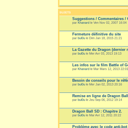
SUJETS
Suggestions / Commentaires / 
par
Khanard
le Ven Nov 02, 2007 16:04
Fermeture définitive du site
par
bul0u
le Dim Jan 18, 2015 21:21
La Gazette du Dragon (dernier n
par
bul0u
le Mer Avr 03, 2013 19:13
Les infos sur le film Battle of 
par
Khanard
le Mar Mars 12, 2013 22:0
Besoin de conseils pour le réf
par
bul0u
le Mer Jan 02, 2013 20:16
Remise en ligne de Dragon Bal
par
bul0u
le Jeu Sep 06, 2012 19:14
Dragon Ball SD : Chapitre 2.
par
bul0u
le Mar Avr 12, 2011 20:22
Probléme avec le code anti-bo