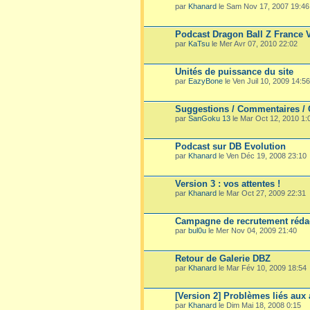
par
Khanard
le Sam Nov 17, 2007 19:46
Podcast Dragon Ball Z France 
par
KaTsu
le Mer Avr 07, 2010 22:02
Unités de puissance du site
par
EazyBone
le Ven Juil 10, 2009 14:56
Suggestions / Commentaires / Cr
par
SanGoku 13
le Mar Oct 12, 2010 1:
Podcast sur DB Evolution
par
Khanard
le Ven Déc 19, 2008 23:10
Version 3 : vos attentes !
par
Khanard
le Mar Oct 27, 2009 22:31
Campagne de recrutement rédac
par
bul0u
le Mer Nov 04, 2009 21:40
Retour de Galerie DBZ
par
Khanard
le Mar Fév 10, 2009 18:54
[Version 2] Problèmes liés aux 
par
Khanard
le Dim Mai 18, 2008 0:15