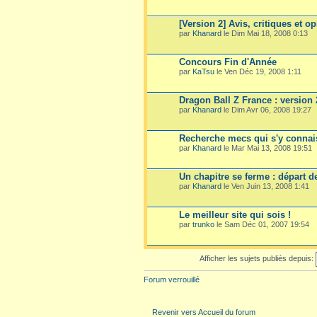
[Version 2] Avis, critiques et o
par
Khanard
le Dim Mai 18, 2008 0:13
Concours Fin d'Année
par
KaTsu
le Ven Déc 19, 2008 1:11
Dragon Ball Z France : version 
par
Khanard
le Dim Avr 06, 2008 19:27
Recherche mecs qui s'y connai
par
Khanard
le Mar Mai 13, 2008 19:51
Un chapitre se ferme : départ d
par
Khanard
le Ven Juin 13, 2008 1:41
Le meilleur site qui sois !
par
trunko
le Sam Déc 01, 2007 19:54
Afficher les sujets publiés depuis:
Forum verrouillé
Revenir vers Accueil du forum