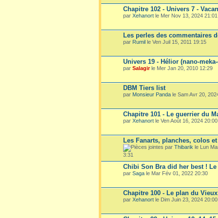
Chapitre 102 - Univers 7 - Vaca
par
Xehanort
le Mer Nov 13, 2024 21:01
Les perles des commentaires d
par
Rumil
le Ven Juil 15, 2011 19:15
Univers 19 - Hélior (nano-meka-
par
Salagir
le Mer Jan 20, 2010 12:29
DBM Tiers list
par
Monsieur Panda
le Sam Avr 20, 202
Chapitre 101 - Le guerrier du M
par
Xehanort
le Ven Août 16, 2024 20:00
Les Fanarts, planches, colos e
par
Thibarik
le Lun Ma
3:31
Chibi Son Bra did her best ! L
par
Saga
le Mar Fév 01, 2022 20:30
Chapitre 100 - Le plan du Vieu
par
Xehanort
le Dim Juin 23, 2024 20:00