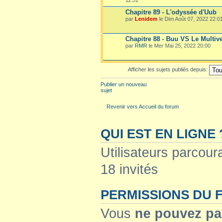
Chapitre 89 - L'odyssée d'Uub
par
Lenidem
le Dim Août 07, 2022 22:0
Chapitre 88 - Buu VS Le Multiv
par
RMR
le Mer Mai 25, 2022 20:00
Afficher les sujets publiés depuis:
Publier un nouveau
sujet
Revenir vers Accueil du forum
QUI EST EN LIGNE 
Utilisateurs parcoura
18 invités
PERMISSIONS DU
Vous
ne pouvez pa