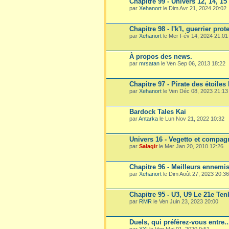
Chapitre 99 - Univers 12, 14, 15
par
Xehanort
le Dim Avr 21, 2024 20:02
Chapitre 98 - I'k'l, guerrier prot
par
Xehanort
le Mer Fév 14, 2024 21:01
À propos des news.
par
mrsatan
le Ven Sep 06, 2013 18:22
Chapitre 97 - Pirate des étoiles
par
Xehanort
le Ven Déc 08, 2023 21:13
Bardock Tales Kai
par
Antarka
le Lun Nov 21, 2022 10:32
Univers 16 - Vegetto et compag
par
Salagir
le Mer Jan 20, 2010 12:26
Chapitre 96 - Meilleurs ennemi
par
Xehanort
le Dim Août 27, 2023 20:36
Chapitre 95 - U3, U9 Le 21e Te
par
RMR
le Ven Juin 23, 2023 20:00
Duels, qui préférez-vous entre.
par
XXI
le Ven Mai 01, 2020 9:51