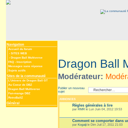
Navigation
Accueil du forum
‹
SITES WEB
‹
Dragon Ball Multiverse
Dragon Ball M
FAQ
-
Inscription
Messages sans réponse
Sujets actifs
Modérateur:
Modéra
Sites de la communauté
L’Univers de Dragon Ball GT
Au Coeur de DBZ
Publier un nouveau
Dragon Ball Multiverse
sujet
Fan-manga DBZ
RetroBallZ
ANNONCES
Général
Règles générales à lire
par
RMR
le Lun Juin 04, 2012 19:53
Comment se comporter dans un
par
Kogaiji
le Dim Juil 17, 2011 21:03