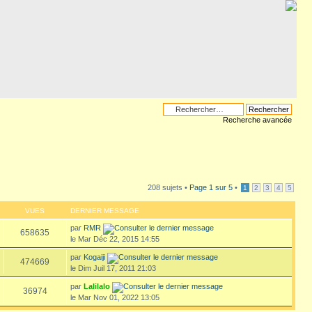
Recherche avancée
208 sujets •
Page
1
sur
5
•
1
2
3
4
5
VUES
DERNIER MESSAGE
par
RMR
658635
le Mar Déc 22, 2015 14:55
par
Kogaiji
474669
le Dim Juil 17, 2011 21:03
par
Lalilalo
36974
le Mar Nov 01, 2022 13:05