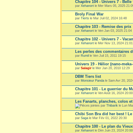
Chapitre 104 - Univers 7 - Belle
par
Xehanort
le Mer Mars 05, 2025 21:0
Broly Final War
par
Tierts
le Mar Juil 02, 2024 16:48
Chapitre 103 - Remise des prix
par
Xehanort
le Ven Jan 03, 2025 21:04
Chapitre 102 - Univers 7 - Vaca
par
Xehanort
le Mer Nov 13, 2024 21:01
Les perles des commentaires d
par
Rumil
le Ven Juil 15, 2011 19:15
Univers 19 - Hélior (nano-meka-
par
Salagir
le Mer Jan 20, 2010 12:29
DBM Tiers list
par
Monsieur Panda
le Sam Avr 20, 202
Chapitre 101 - Le guerrier du M
par
Xehanort
le Ven Août 16, 2024 20:00
Les Fanarts, planches, colos e
par
Thibarik
le Lun Ma
Chibi Son Bra did her best ! L
par
Saga
le Mar Fév 01, 2022 20:30
Chapitre 100 - Le plan du Vieu
par
Xehanort
le Dim Juin 23, 2024 20:00