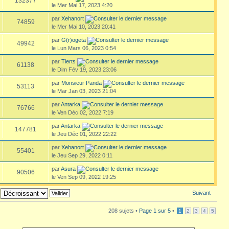
132377
le Mer Mai 17, 2023 4:20
par
Xehanort
74859
le Mer Mai 10, 2023 20:41
par
G(r)ogeta
49942
le Lun Mars 06, 2023 0:54
par
Tierts
61138
le Dim Fév 19, 2023 23:06
par
Monsieur Panda
53113
le Mar Jan 03, 2023 21:04
par
Antarka
76766
le Ven Déc 02, 2022 7:19
par
Antarka
147781
le Jeu Déc 01, 2022 22:22
par
Xehanort
55401
le Jeu Sep 29, 2022 0:11
par
Asura
90506
le Ven Sep 09, 2022 19:25
Suivant
208 sujets •
Page
1
sur
5
•
1
2
3
4
5