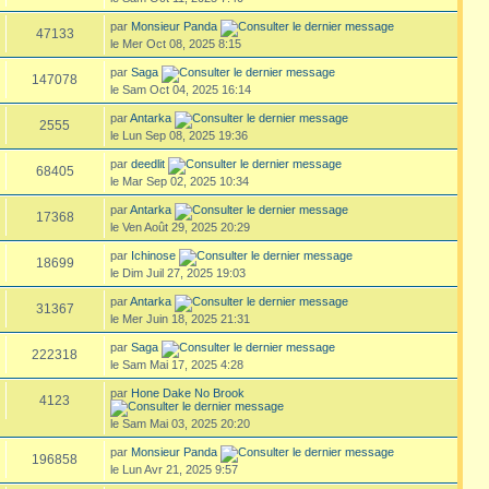
par
Monsieur Panda
47133
le Mer Oct 08, 2025 8:15
par
Saga
147078
le Sam Oct 04, 2025 16:14
par
Antarka
2555
le Lun Sep 08, 2025 19:36
par
deedlit
68405
le Mar Sep 02, 2025 10:34
par
Antarka
17368
le Ven Août 29, 2025 20:29
par
Ichinose
18699
le Dim Juil 27, 2025 19:03
par
Antarka
31367
le Mer Juin 18, 2025 21:31
par
Saga
222318
le Sam Mai 17, 2025 4:28
par
Hone Dake No Brook
4123
le Sam Mai 03, 2025 20:20
par
Monsieur Panda
196858
le Lun Avr 21, 2025 9:57