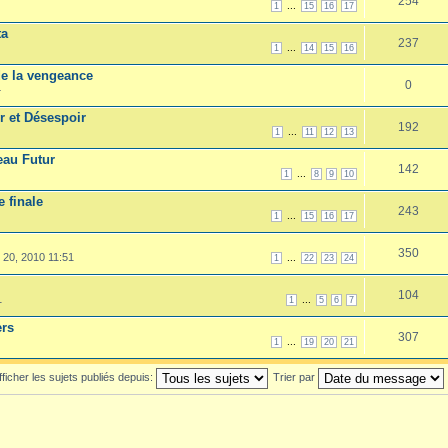
254
...
1
15
16
17
ta
237
...
1
14
15
16
de la vengeance
0
4
ir et Désespoir
192
...
1
11
12
13
eau Futur
142
...
1
8
9
10
e finale
243
...
1
15
16
17
350
 20, 2010 11:51
...
1
22
23
24
104
1
...
1
5
6
7
ers
307
...
1
19
20
21
fficher les sujets publiés depuis:
Trier par