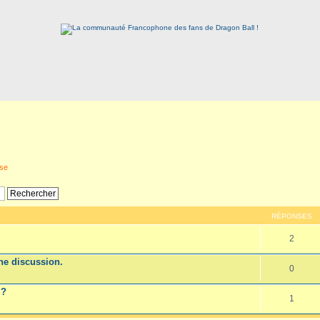
rse
RÉPONSES
2
e discussion.
0
 ?
1