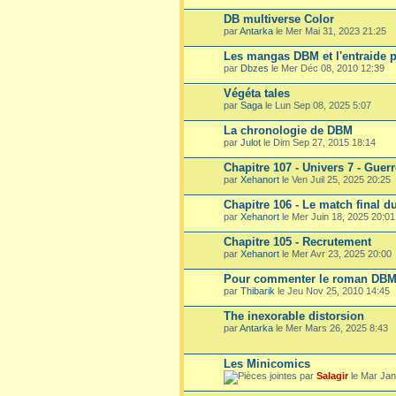
DB multiverse Color
par
Antarka
le Mer Mai 31, 2023 21:25
Les mangas DBM et l'entraide p
par
Dbzes
le Mer Déc 08, 2010 12:39
Végéta tales
par
Saga
le Lun Sep 08, 2025 5:07
La chronologie de DBM
par
Julot
le Dim Sep 27, 2015 18:14
Chapitre 107 - Univers 7 - Guer
par
Xehanort
le Ven Juil 25, 2025 20:25
Chapitre 106 - Le match final du
par
Xehanort
le Mer Juin 18, 2025 20:01
Chapitre 105 - Recrutement
par
Xehanort
le Mer Avr 23, 2025 20:00
Pour commenter le roman DB
par
Thibarik
le Jeu Nov 25, 2010 14:45
The inexorable distorsion
par
Antarka
le Mer Mars 26, 2025 8:43
Les Minicomics
par
Salagir
le Mar Jan