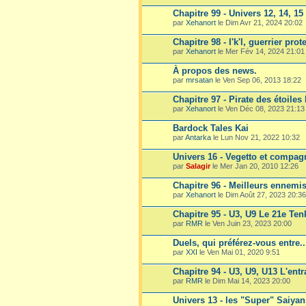
Chapitre 99 - Univers 12, 14, 15
par
Xehanort
le Dim Avr 21, 2024 20:02
Chapitre 98 - I'k'l, guerrier prot
par
Xehanort
le Mer Fév 14, 2024 21:01
À propos des news.
par
mrsatan
le Ven Sep 06, 2013 18:22
Chapitre 97 - Pirate des étoiles
par
Xehanort
le Ven Déc 08, 2023 21:13
Bardock Tales Kai
par
Antarka
le Lun Nov 21, 2022 10:32
Univers 16 - Vegetto et compag
par
Salagir
le Mer Jan 20, 2010 12:26
Chapitre 96 - Meilleurs ennemi
par
Xehanort
le Dim Août 27, 2023 20:36
Chapitre 95 - U3, U9 Le 21e Te
par
RMR
le Ven Juin 23, 2023 20:00
Duels, qui préférez-vous entre.
par
XXI
le Ven Mai 01, 2020 9:51
Chapitre 94 - U3, U9, U13 L'entr
par
RMR
le Dim Mai 14, 2023 20:00
Univers 13 - les "Super" Saiyan