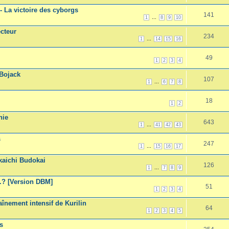
 - La victoire des cyborgs
141
...
1
8
9
10
ecteur
234
...
1
14
15
16
49
1
2
3
4
 Bojack
107
...
1
6
7
8
18
1
2
nie
643
...
1
41
42
43
s
247
...
1
15
16
17
nkaichi Budokai
126
...
1
7
8
9
..? [Version DBM]
51
1
2
3
4
aînement intensif de Kurilin
64
1
2
3
4
5
s