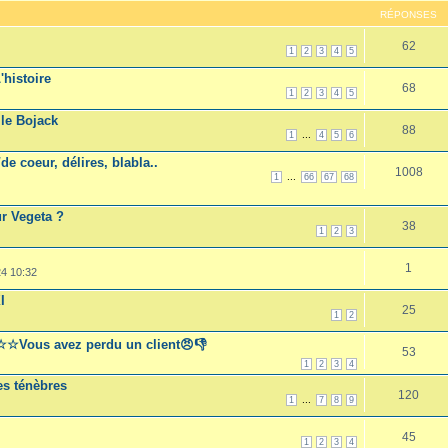
RÉPONSES
62
1
2
3
4
5
'histoire
68
1
2
3
4
5
lle Bojack
88
...
1
4
5
6
e coeur, délires, blabla..
1008
...
1
66
67
68
ur Vegeta ?
38
1
2
3
1
4 10:32
I
25
1
2
☆☆Vous avez perdu un client😠👎
53
1
2
3
4
es ténèbres
120
...
1
7
8
9
45
1
2
3
4