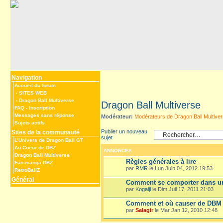
Navigation
Accueil du forum
‹
SITES WEB
‹
Dragon Ball Multiverse
Dragon Ball Multiverse
FAQ
-
Inscription
Messages sans réponse
Modérateur:
Modérateurs de Dragon Ball Multive
Sujets actifs
Publier un nouveau
Sites de la communauté
sujet
L’Univers de Dragon Ball GT
Au Coeur de DBZ
ANNONCES
Dragon Ball Multiverse
Règles générales à lire
Fan-manga DBZ
par
RMR
le Lun Juin 04, 2012 19:53
RetroBallZ
Général
Comment se comporter dans un
par
Kogaiji
le Dim Juil 17, 2011 21:03
Comment et où causer de DBM
par
Salagir
le Mar Jan 12, 2010 12:48