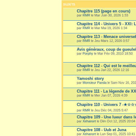
SUJETS
Chapitre 115 (page en cours)
par
RMR
le Mar Juin 30, 2026 1:33
Chapitre 114 - Univers 5 - XXI: L
par
RMR
le Mar Mai 19, 2026 1:34
Chapitre 113 - Menace universe
par
RMR
le Jeu Mars 12, 2026 0:57
Avis généraux, coup de gueule/d
par
Porphy
le Mar Fév 09, 2010 18:50
Chapitre 112 - Qui est le meille
par
RMR
le Jeu Jan 22, 2026 12:16
Yamoshi story
par
Monsieur Panda
le Sam Nov 16, 202
Chapitre 111 - La légende de XX
par
RMR
le Mer Jan 07, 2026 4:39
Chapitre 110 - Univers 7 -★☆☆
par
RMR
le Jeu Déc 04, 2025 5:47
Chapitre 109 - Une lueur dans l
par
Xehanort
le Dim Oct 12, 2025 20:04
Chapitre 108 - Uub et Juna
par
Xehanort
le Lun Sep 01, 2025 10:41