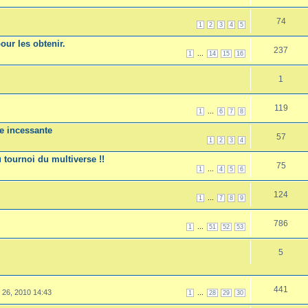
74
1
2
3
4
5
our les obtenir.
237
...
1
14
15
16
1
119
...
1
6
7
8
re incessante
57
1
2
3
4
 tournoi du multiverse !!
75
...
1
4
5
6
124
...
1
7
8
9
M
786
...
1
51
52
53
5
441
 26, 2010 14:43
...
1
28
29
30