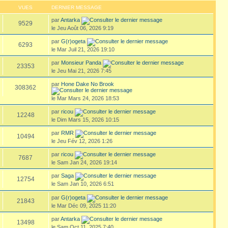
VUES
DERNIER MESSAGE
par
Antarka
9529
le Jeu Août 06, 2026 9:19
par
G(r)ogeta
6293
le Mar Juil 21, 2026 19:10
par
Monsieur Panda
23353
le Jeu Mai 21, 2026 7:45
par
Hone Dake No Brook
308362
le Mar Mars 24, 2026 18:53
par
ricou
12248
le Dim Mars 15, 2026 10:15
par
RMR
10494
le Jeu Fév 12, 2026 1:26
par
ricou
7687
le Sam Jan 24, 2026 19:14
par
Saga
12754
le Sam Jan 10, 2026 6:51
par
G(r)ogeta
21843
le Mar Déc 09, 2025 11:20
par
Antarka
13498
le Sam Oct 11, 2025 7:40