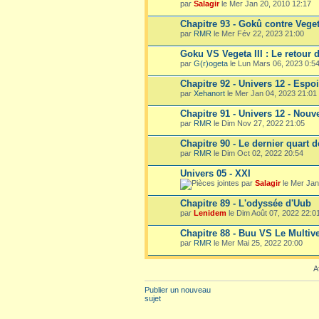
par
Salagir
le Mer Jan 20, 2010 12:17
Chapitre 93 - Gokû contre Vege
par
RMR
le Mer Fév 22, 2023 21:00
Goku VS Vegeta III : Le retour 
par
G(r)ogeta
le Lun Mars 06, 2023 0:5
Chapitre 92 - Univers 12 - Espo
par
Xehanort
le Mer Jan 04, 2023 21:01
Chapitre 91 - Univers 12 - Nouv
par
RMR
le Dim Nov 27, 2022 21:05
Chapitre 90 - Le dernier quart d
par
RMR
le Dim Oct 02, 2022 20:54
Univers 05 - XXI
par
Salagir
le Mer Jan
Chapitre 89 - L'odyssée d'Uub
par
Lenidem
le Dim Août 07, 2022 22:0
Chapitre 88 - Buu VS Le Multiv
par
RMR
le Mer Mai 25, 2022 20:00
A
Publier un nouveau
sujet