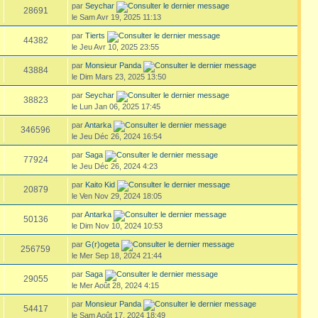
par
Seychar
28691
le Sam Avr 19, 2025 11:13
par
Tierts
44382
le Jeu Avr 10, 2025 23:55
par
Monsieur Panda
43884
le Dim Mars 23, 2025 13:50
par
Seychar
38823
le Lun Jan 06, 2025 17:45
par
Antarka
346596
le Jeu Déc 26, 2024 16:54
par
Saga
77924
le Jeu Déc 26, 2024 4:23
par
Kaito Kid
20879
le Ven Nov 29, 2024 18:05
par
Antarka
50136
le Dim Nov 10, 2024 10:53
par
G(r)ogeta
256759
le Mer Sep 18, 2024 21:44
par
Saga
29055
le Mer Août 28, 2024 4:15
par
Monsieur Panda
54417
le Sam Août 17, 2024 18:49