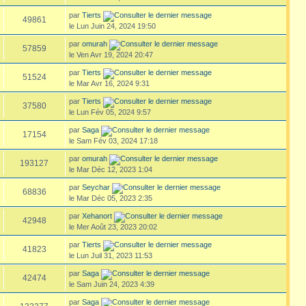
par
Tierts
49861
le Lun Juin 24, 2024 19:50
par
omurah
57859
le Ven Avr 19, 2024 20:47
par
Tierts
51524
le Mar Avr 16, 2024 9:31
par
Tierts
37580
le Lun Fév 05, 2024 9:57
par
Saga
17154
le Sam Fév 03, 2024 17:18
par
omurah
193127
le Mar Déc 12, 2023 1:04
par
Seychar
68836
le Mar Déc 05, 2023 2:35
par
Xehanort
42948
le Mer Août 23, 2023 20:02
par
Tierts
41823
le Lun Juil 31, 2023 11:53
par
Saga
42474
le Sam Juin 24, 2023 4:39
par
Saga