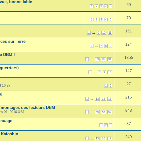
 vue, bonne table
69
9
1
2
3
4
5
70
1
2
3
4
5
151
...
1
9
10
11
nces sur Terre
124
...
1
7
8
9
e DBM !
1355
...
1
89
90
91
guerriers)
147
...
1
8
9
10
27
4 16:27
1
2
al
216
...
1
13
14
15
t montages des lecteurs DBM
848
rs 01, 2010 3:31
...
1
55
56
57
e nuage
37
1
2
3
x Kaioshin
249
...
1
15
16
17