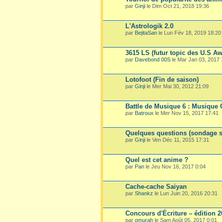
par
Ginji
le Dim Oct 21, 2018 19:36
L'Astrologik 2.0
par
BejitaSan
le Lun Fév 18, 2019 18:20
3615 LS (futur topic des U.S A
par
Davebond 00S
le Mar Jan 03, 2017 
Lotofoot (Fin de saison)
par
Ginji
le Mer Mai 30, 2012 21:09
Battle de Musique 6 : Musique 
par
Batroux
le Mer Nov 15, 2017 17:41
Quelques questions (sondage su
par
Ginji
le Ven Déc 11, 2015 17:31
Quel est cet anime ?
par
Pan
le Jeu Nov 16, 2017 0:04
Cache-cache Saiyan
par
Shankz
le Lun Juin 20, 2016 20:31
Concours d'Écriture – édition 
par
omurah
le Sam Août 05, 2017 0:01