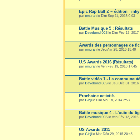
Epic Rap Ball Z ~ édition Tink
par
omurah
le Dim Sep 11, 2016 0:03
Battle Musique 5 : Résultats
par
Davebond 00S
le Dim Fév 12, 2017 
Awards des personnages de fic
par
omurah
le Jeu Avr 28, 2016 15:49
U.S Awards 2016 (Résultats)
par
omurah
le Ven Fév 19, 2016 17:45
Battle vidéo 1 - La communauté 
par
Davebond 00S
le Jeu Déc 01, 2016 
Prochaine activité.
par
Ginji
le Dim Mai 18, 2014 2:53
Battle musique 4 - L'ouïe du tigr
par
Davebond 00S
le Ven Fév 12, 2016 
US Awards 2015
par
Ginji
le Mar Déc 29, 2015 20:45