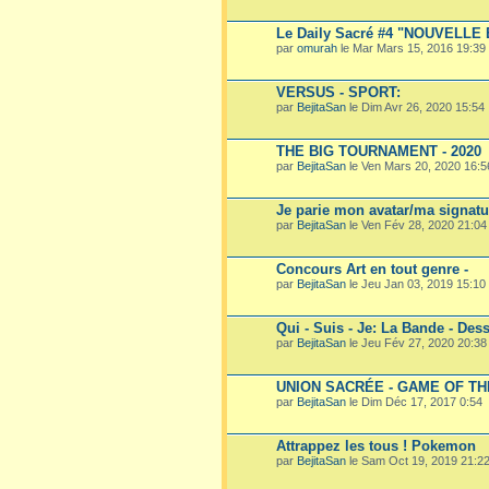
Le Daily Sacré #4 "NOUVELLE E
par
omurah
le Mar Mars 15, 2016 19:39
VERSUS - SPORT:
par
BejitaSan
le Dim Avr 26, 2020 15:54
THE BIG TOURNAMENT - 2020
par
BejitaSan
le Ven Mars 20, 2020 16:5
Je parie mon avatar/ma signatu
par
BejitaSan
le Ven Fév 28, 2020 21:04
Concours Art en tout genre -
par
BejitaSan
le Jeu Jan 03, 2019 15:10
Qui - Suis - Je: La Bande - Dess
par
BejitaSan
le Jeu Fév 27, 2020 20:38
UNION SACRÉE - GAME OF T
par
BejitaSan
le Dim Déc 17, 2017 0:54
Attrappez les tous ! Pokemon
par
BejitaSan
le Sam Oct 19, 2019 21:2