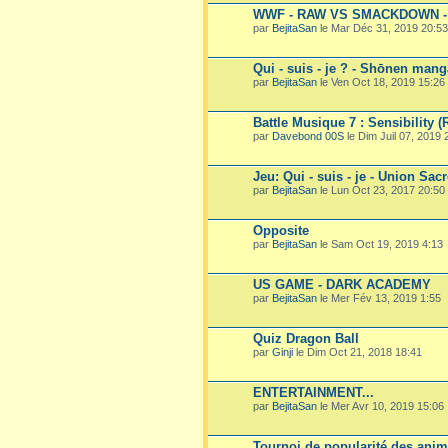
WWF - RAW VS SMACKDOWN - 
par
BejitaSan
le Mar Déc 31, 2019 20:53
Qui - suis - je ? - Shōnen mang
par
BejitaSan
le Ven Oct 18, 2019 15:26
Battle Musique 7 : Sensibility (
par
Davebond 00S
le Dim Juil 07, 2019 
Jeu: Qui - suis - je - Union Sac
par
BejitaSan
le Lun Oct 23, 2017 20:50
Opposite
par
BejitaSan
le Sam Oct 19, 2019 4:13
US GAME - DARK ACADEMY
par
BejitaSan
le Mer Fév 13, 2019 1:55
Quiz Dragon Ball
par
Ginji
le Dim Oct 21, 2018 18:41
ENTERTAINMENT...
par
BejitaSan
le Mer Avr 10, 2019 15:06
Tournoi de popularité des ani