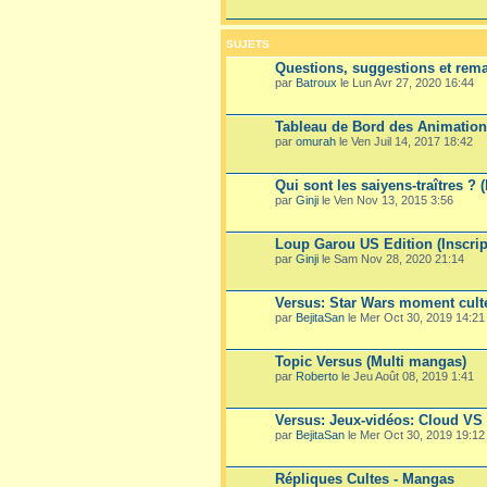
SUJETS
Questions, suggestions et rema
par
Batroux
le Lun Avr 27, 2020 16:44
Tableau de Bord des Animatio
par
omurah
le Ven Juil 14, 2017 18:42
Qui sont les saiyens-traîtres ? 
par
Ginji
le Ven Nov 13, 2015 3:56
Loup Garou US Edition (Inscrip
par
Ginji
le Sam Nov 28, 2020 21:14
Versus: Star Wars moment culte
par
BejitaSan
le Mer Oct 30, 2019 14:21
Topic Versus (Multi mangas)
par
Roberto
le Jeu Août 08, 2019 1:41
Versus: Jeux-vidéos: Cloud VS 
par
BejitaSan
le Mer Oct 30, 2019 19:12
Répliques Cultes - Mangas