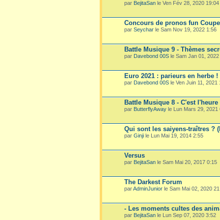
par
BejitaSan
le Ven Fév 28, 2020 19:04
Concours de pronos fun Coup
par
Seychar
le Sam Nov 19, 2022 1:56
Battle Musique 9 - Thèmes secre
par
Davebond 00S
le Sam Jan 01, 2022
Euro 2021 : parieurs en herbe !
par
Davebond 00S
le Ven Juin 11, 2021
Battle Musique 8 - C'est l'heure
par
ButterflyAway
le Lun Mars 29, 2021 
Qui sont les saiyens-traîtres ? 
par
Ginji
le Lun Mai 19, 2014 2:55
Versus
par
BejitaSan
le Sam Mai 20, 2017 0:15
The Darkest Forum
par
AdminJunior
le Sam Mai 02, 2020 21
- Les moments cultes des ani
par
BejitaSan
le Lun Sep 07, 2020 3:52