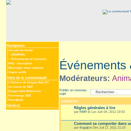
Navigation
Accueil du forum
‹
GÉNÉRAL
‹
Événements & Concours
Événements 
FAQ
-
Inscription
Messages sans réponse
Sujets actifs
Modérateurs:
Anim
Sites de la communauté
L’Univers de Dragon Ball GT
Au Coeur de DBZ
Publier un nouveau
Dragon Ball Multiverse
sujet
Fan-manga DBZ
RetroBallZ
ANNONCES
Général
Règles générales à lire
par
RMR
le Lun Juin 04, 2012 19:53
Comment se comporter dans un
par
Kogaiji
le Dim Juil 17, 2011 21:03