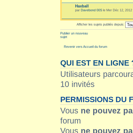
Haxball
par
Davebond 00S
le Mer Déc 12, 2012
Afficher les sujets publiés depuis:
Publier un nouveau
sujet
Revenir vers Accueil du forum
QUI EST EN LIGNE 
Utilisateurs parcoura
10 invités
PERMISSIONS DU
Vous
ne pouvez pa
forum
Vous
ne pouvez pa