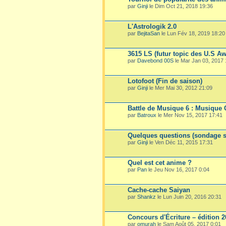
par
Ginji
le Dim Oct 21, 2018 19:36
L'Astrologik 2.0
par
BejitaSan
le Lun Fév 18, 2019 18:20
3615 LS (futur topic des U.S A
par
Davebond 00S
le Mar Jan 03, 2017 
Lotofoot (Fin de saison)
par
Ginji
le Mer Mai 30, 2012 21:09
Battle de Musique 6 : Musique 
par
Batroux
le Mer Nov 15, 2017 17:41
Quelques questions (sondage su
par
Ginji
le Ven Déc 11, 2015 17:31
Quel est cet anime ?
par
Pan
le Jeu Nov 16, 2017 0:04
Cache-cache Saiyan
par
Shankz
le Lun Juin 20, 2016 20:31
Concours d'Écriture – édition 
par
omurah
le Sam Août 05, 2017 0:01