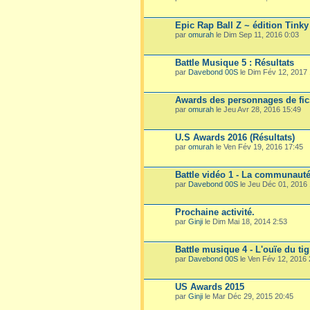
Epic Rap Ball Z ~ édition Tink
par
omurah
le Dim Sep 11, 2016 0:03
Battle Musique 5 : Résultats
par
Davebond 00S
le Dim Fév 12, 2017 
Awards des personnages de fic
par
omurah
le Jeu Avr 28, 2016 15:49
U.S Awards 2016 (Résultats)
par
omurah
le Ven Fév 19, 2016 17:45
Battle vidéo 1 - La communauté 
par
Davebond 00S
le Jeu Déc 01, 2016 
Prochaine activité.
par
Ginji
le Dim Mai 18, 2014 2:53
Battle musique 4 - L'ouïe du tigr
par
Davebond 00S
le Ven Fév 12, 2016 
US Awards 2015
par
Ginji
le Mar Déc 29, 2015 20:45