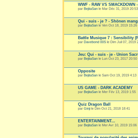
WWF - RAW VS SMACKDOWN - 
par
BejitaSan
le Mar Déc 31, 2019 20:53
Qui - suis - je ? - Shōnen mang
par
BejitaSan
le Ven Oct 18, 2019 15:26
Battle Musique 7 : Sensibility (
par
Davebond 00S
le Dim Juil 07, 2019 
Jeu: Qui - suis - je - Union Sac
par
BejitaSan
le Lun Oct 23, 2017 20:50
Opposite
par
BejitaSan
le Sam Oct 19, 2019 4:13
US GAME - DARK ACADEMY
par
BejitaSan
le Mer Fév 13, 2019 1:55
Quiz Dragon Ball
par
Ginji
le Dim Oct 21, 2018 18:41
ENTERTAINMENT...
par
BejitaSan
le Mer Avr 10, 2019 15:06
Tournoi de popularité des ani