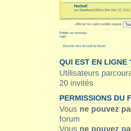
Haxball
par
Davebond 00S
le Mer Déc 12, 2012
Afficher les sujets publiés depuis:
Publier un nouveau
sujet
Revenir vers Accueil du forum
QUI EST EN LIGNE 
Utilisateurs parcoura
20 invités
PERMISSIONS DU
Vous
ne pouvez pa
forum
Vous
ne pouvez pa