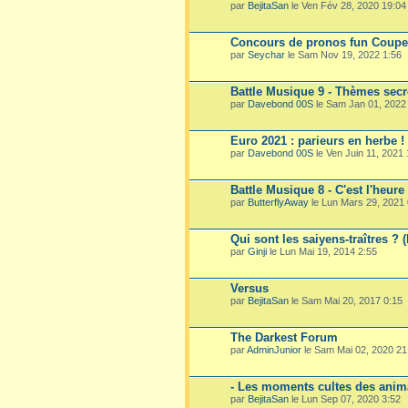
par
BejitaSan
le Ven Fév 28, 2020 19:04
Concours de pronos fun Coup
par
Seychar
le Sam Nov 19, 2022 1:56
Battle Musique 9 - Thèmes secre
par
Davebond 00S
le Sam Jan 01, 2022
Euro 2021 : parieurs en herbe !
par
Davebond 00S
le Ven Juin 11, 2021
Battle Musique 8 - C'est l'heure
par
ButterflyAway
le Lun Mars 29, 2021 
Qui sont les saiyens-traîtres ? 
par
Ginji
le Lun Mai 19, 2014 2:55
Versus
par
BejitaSan
le Sam Mai 20, 2017 0:15
The Darkest Forum
par
AdminJunior
le Sam Mai 02, 2020 21
- Les moments cultes des ani
par
BejitaSan
le Lun Sep 07, 2020 3:52