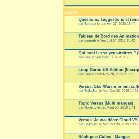
SUJETS
Questions, suggestions et rema
par
Batroux
le Lun Avr 27, 2020 16:44
Tableau de Bord des Animatio
par
omurah
le Ven Juil 14, 2017 18:42
Qui sont les saiyens-traîtres ? 
par
Ginji
le Ven Nov 13, 2015 3:56
Loup Garou US Edition (Inscrip
par
Ginji
le Sam Nov 28, 2020 21:14
Versus: Star Wars moment culte
par
BejitaSan
le Mer Oct 30, 2019 14:21
Topic Versus (Multi mangas)
par
Roberto
le Jeu Août 08, 2019 1:41
Versus: Jeux-vidéos: Cloud VS 
par
BejitaSan
le Mer Oct 30, 2019 19:12
Répliques Cultes - Mangas