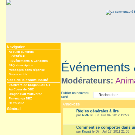
Navigation
Accueil du forum
‹
GÉNÉRAL
‹
Événements & Concours
Événements 
FAQ
-
Inscription
Messages sans réponse
Sujets actifs
Modérateurs:
Anim
Sites de la communauté
L’Univers de Dragon Ball GT
Au Coeur de DBZ
Publier un nouveau
Dragon Ball Multiverse
sujet
Fan-manga DBZ
RetroBallZ
ANNONCES
Général
Règles générales à lire
par
RMR
le Lun Juin 04, 2012 19:53
Comment se comporter dans un
par
Kogaiji
le Dim Juil 17, 2011 21:03