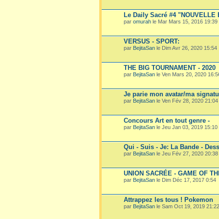
Le Daily Sacré #4 "NOUVELLE E
par
omurah
le Mar Mars 15, 2016 19:39
VERSUS - SPORT:
par
BejitaSan
le Dim Avr 26, 2020 15:54
THE BIG TOURNAMENT - 2020
par
BejitaSan
le Ven Mars 20, 2020 16:5
Je parie mon avatar/ma signatu
par
BejitaSan
le Ven Fév 28, 2020 21:04
Concours Art en tout genre -
par
BejitaSan
le Jeu Jan 03, 2019 15:10
Qui - Suis - Je: La Bande - Dess
par
BejitaSan
le Jeu Fév 27, 2020 20:38
UNION SACRÉE - GAME OF T
par
BejitaSan
le Dim Déc 17, 2017 0:54
Attrappez les tous ! Pokemon
par
BejitaSan
le Sam Oct 19, 2019 21:2