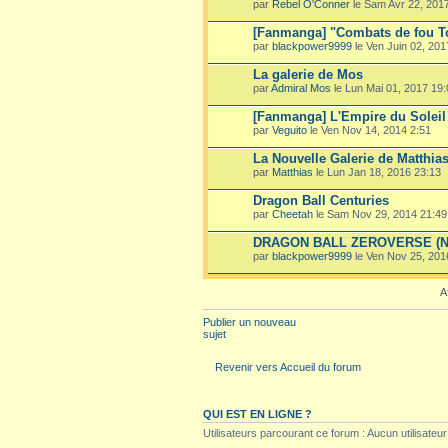
par
Rebel O'Conner
le Sam Avr 22, 201
[Fanmanga] "Combats de fou T
par
blackpower9999
le Ven Juin 02, 201
La galerie de Mos
par
Admiral Mos
le Lun Mai 01, 2017 19:
[Fanmanga] L'Empire du Soleil
par
Veguito
le Ven Nov 14, 2014 2:51
La Nouvelle Galerie de Matthia
par
Matthias
le Lun Jan 18, 2016 23:13
Dragon Ball Centuries
par
Cheetah
le Sam Nov 29, 2014 21:49
DRAGON BALL ZEROVERSE (New
par
blackpower9999
le Ven Nov 25, 201
A
Publier un nouveau
sujet
Revenir vers Accueil du forum
QUI EST EN LIGNE ?
Utilisateurs parcourant ce forum : Aucun utilisateur 