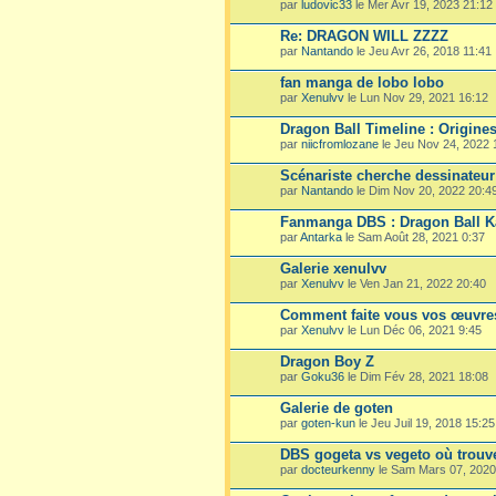
par
ludovic33
le Mer Avr 19, 2023 21:12
Re: DRAGON WILL ZZZZ
par
Nantando
le Jeu Avr 26, 2018 11:41
fan manga de lobo lobo
par
Xenulvv
le Lun Nov 29, 2021 16:12
Dragon Ball Timeline : Origine
par
niicfromlozane
le Jeu Nov 24, 2022 
Scénariste cherche dessinateu
par
Nantando
le Dim Nov 20, 2022 20:4
Fanmanga DBS : Dragon Ball 
par
Antarka
le Sam Août 28, 2021 0:37
Galerie xenulvv
par
Xenulvv
le Ven Jan 21, 2022 20:40
Comment faite vous vos œuvre
par
Xenulvv
le Lun Déc 06, 2021 9:45
Dragon Boy Z
par
Goku36
le Dim Fév 28, 2021 18:08
Galerie de goten
par
goten-kun
le Jeu Juil 19, 2018 15:25
DBS gogeta vs vegeto où trouv
par
docteurkenny
le Sam Mars 07, 2020