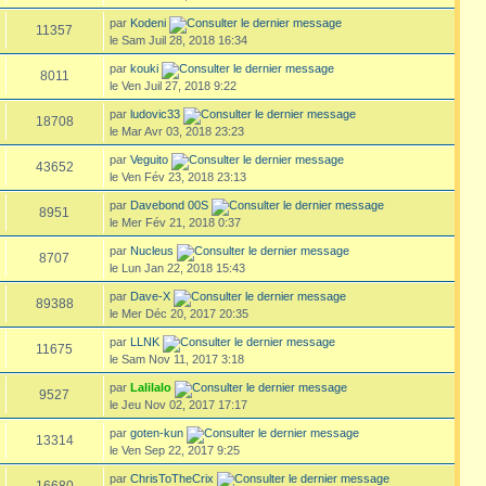
par
Kodeni
11357
le Sam Juil 28, 2018 16:34
par
kouki
8011
le Ven Juil 27, 2018 9:22
par
ludovic33
18708
le Mar Avr 03, 2018 23:23
par
Veguito
43652
le Ven Fév 23, 2018 23:13
par
Davebond 00S
8951
le Mer Fév 21, 2018 0:37
par
Nucleus
8707
le Lun Jan 22, 2018 15:43
par
Dave-X
89388
le Mer Déc 20, 2017 20:35
par
LLNK
11675
le Sam Nov 11, 2017 3:18
par
Lalilalo
9527
le Jeu Nov 02, 2017 17:17
par
goten-kun
13314
le Ven Sep 22, 2017 9:25
par
ChrisToTheCrix
16680