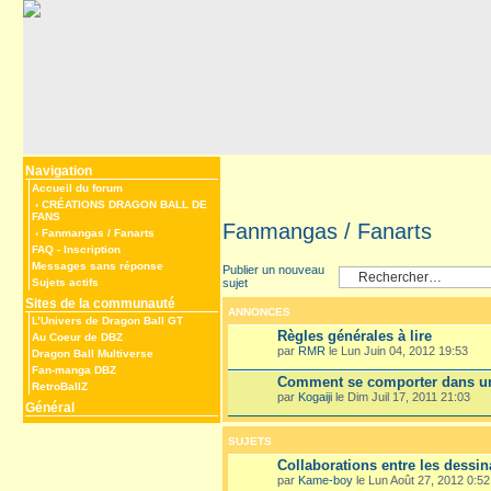
Navigation
Accueil du forum
‹
CRÉATIONS DRAGON BALL DE
FANS
Fanmangas / Fanarts
‹
Fanmangas / Fanarts
FAQ
-
Inscription
Messages sans réponse
Publier un nouveau
sujet
Sujets actifs
Sites de la communauté
ANNONCES
L’Univers de Dragon Ball GT
Règles générales à lire
Au Coeur de DBZ
par
RMR
le Lun Juin 04, 2012 19:53
Dragon Ball Multiverse
Fan-manga DBZ
Comment se comporter dans un
RetroBallZ
par
Kogaiji
le Dim Juil 17, 2011 21:03
Général
SUJETS
Collaborations entre les dessin
par
Kame-boy
le Lun Août 27, 2012 0:52