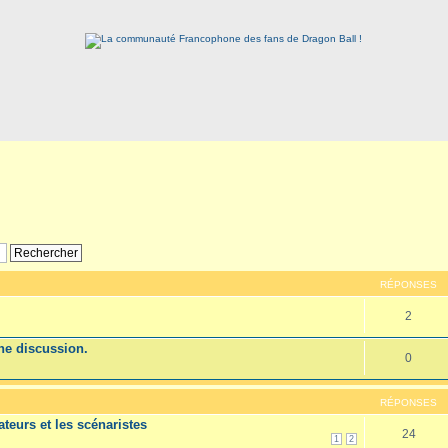
RÉPONSES
2
e discussion.
0
RÉPONSES
ateurs et les scénaristes
24
1
2