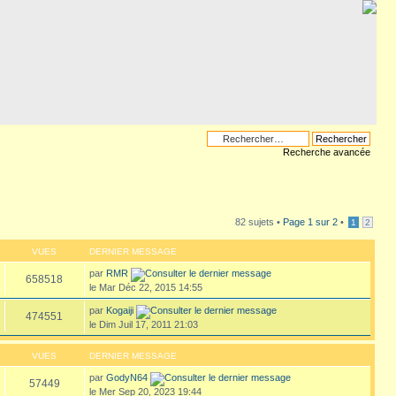
Recherche avancée
82 sujets •
Page
1
sur
2
•
1
2
VUES
DERNIER MESSAGE
par
RMR
658518
le Mar Déc 22, 2015 14:55
par
Kogaiji
474551
le Dim Juil 17, 2011 21:03
VUES
DERNIER MESSAGE
par
GodyN64
57449
le Mer Sep 20, 2023 19:44