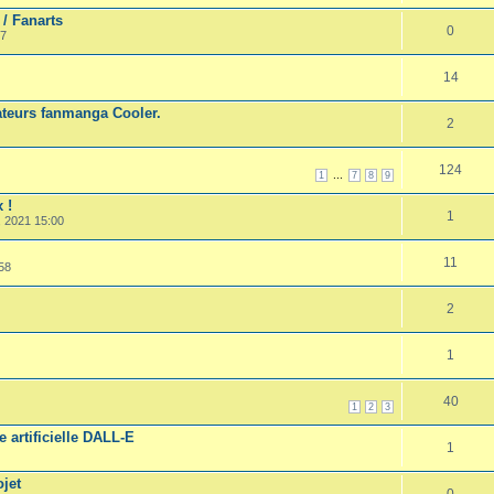
/ Fanarts
0
07
14
ateurs fanmanga Cooler.
2
124
...
1
7
8
9
 !
1
, 2021 15:00
11
58
2
1
40
1
2
3
e artificielle DALL-E
1
jet
0