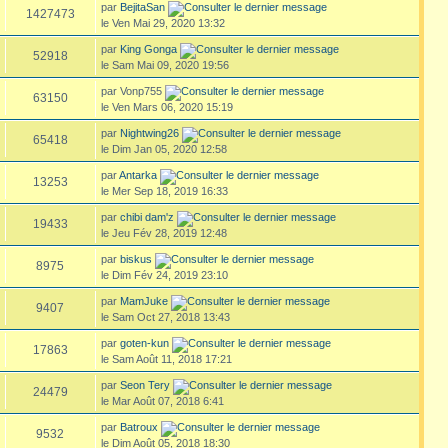
par
BejitaSan
1427473
le Ven Mai 29, 2020 13:32
par
King Gonga
52918
le Sam Mai 09, 2020 19:56
par Vonp755
63150
le Ven Mars 06, 2020 15:19
par
Nightwing26
65418
le Dim Jan 05, 2020 12:58
par
Antarka
13253
le Mer Sep 18, 2019 16:33
par
chibi dam'z
19433
le Jeu Fév 28, 2019 12:48
par
biskus
8975
le Dim Fév 24, 2019 23:10
par
MamJuke
9407
le Sam Oct 27, 2018 13:43
par
goten-kun
17863
le Sam Août 11, 2018 17:21
par
Seon Tery
24479
le Mar Août 07, 2018 6:41
par
Batroux
9532
le Dim Août 05, 2018 18:30