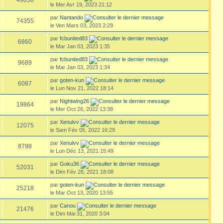
le Mer Avr 19, 2023 21:12
par
Nantando
74355
le Ven Mars 03, 2023 2:29
par
fcbunited83
6860
le Mar Jan 03, 2023 1:35
par
fcbunited83
9689
le Mar Jan 03, 2023 1:34
par
goten-kun
6087
le Lun Nov 21, 2022 18:14
par
Nightwing26
19864
le Mer Oct 26, 2022 13:38
par
Xenulvv
12075
le Sam Fév 05, 2022 16:29
par
Xenulvv
8798
le Lun Déc 13, 2021 15:49
par
Goku36
52031
le Dim Fév 28, 2021 18:08
par
goten-kun
25218
le Mar Oct 13, 2020 13:55
par
Canou
21476
le Dim Mai 31, 2020 3:04