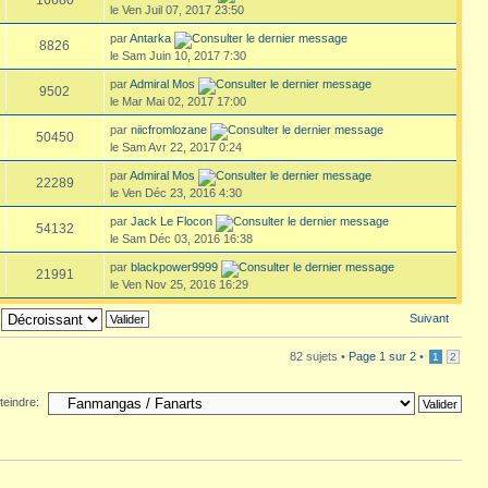
le Ven Juil 07, 2017 23:50
par
Antarka
8826
le Sam Juin 10, 2017 7:30
par
Admiral Mos
9502
le Mar Mai 02, 2017 17:00
par
niicfromlozane
50450
le Sam Avr 22, 2017 0:24
par
Admiral Mos
22289
le Ven Déc 23, 2016 4:30
par
Jack Le Flocon
54132
le Sam Déc 03, 2016 16:38
par
blackpower9999
21991
le Ven Nov 25, 2016 16:29
Suivant
82 sujets •
Page
1
sur
2
•
1
2
teindre: