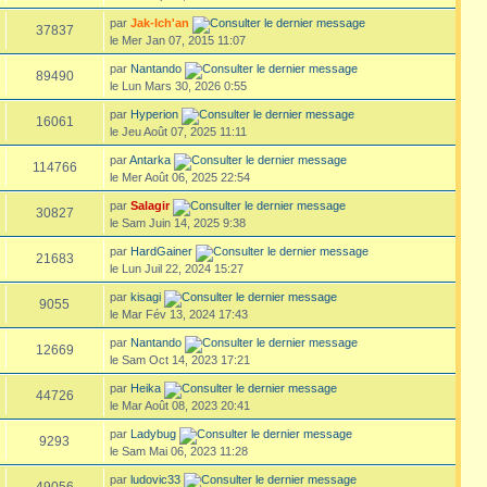
par
Jak-Ich'an
37837
le Mer Jan 07, 2015 11:07
par
Nantando
89490
le Lun Mars 30, 2026 0:55
par
Hyperion
16061
le Jeu Août 07, 2025 11:11
par
Antarka
114766
le Mer Août 06, 2025 22:54
par
Salagir
30827
le Sam Juin 14, 2025 9:38
par
HardGainer
21683
le Lun Juil 22, 2024 15:27
par
kisagi
9055
le Mar Fév 13, 2024 17:43
par
Nantando
12669
le Sam Oct 14, 2023 17:21
par
Heika
44726
le Mar Août 08, 2023 20:41
par
Ladybug
9293
le Sam Mai 06, 2023 11:28
par
ludovic33
49056