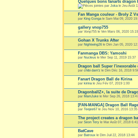
Quelques bons fanarts dragon b
par
Joka
le Jeu Août 1
Fan Manga couleur - Broly Z V
par
King Gonga
le Sam Mai 09, 2020 19
gallery vnop755
par Vonp755 le Ven Mars 06, 2020 15:1
Gohan X Trunks After
par
Nightwing26
le Dim Jan 05, 2020 12
Fanmanga DBS: Yamoshi
par
Nucleus
le Mer Sep 11, 2019 15:37
Dragon ball Super l'inexorable 
par
chibi dam'z
le Dim Déc 16, 2018 9:5
Fanart Dragon Ball de Kirina
par
kirina
le Jeu Fév 07, 2019 1:00
DragonballZ+, la suite de Drag
par
MamJuke
le Mer Sep 26, 2018 13:4
[FAN-MANGA] Dragon Ball Rag
par
Teejee67
le Jeu Nov 10, 2016 13:35
The project creates a dragon ba
par
Seon Tery
le Mar Août 07, 2018 6:41
BatCave
par
Batroux
le Dim Juil 22, 2018 13:44