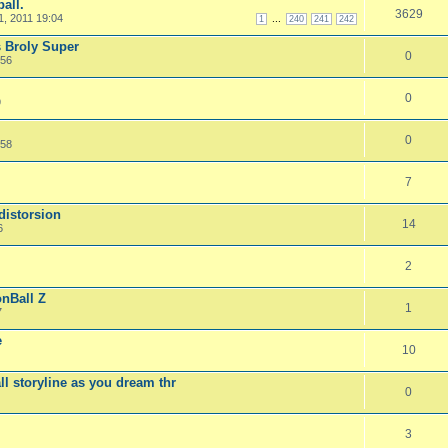
all.
3629
1, 2011 19:04
...
1
240
241
242
s Broly Super
0
:56
0
9
0
:58
7
distorsion
14
6
2
onBall Z
1
7
e
10
ll storyline as you dream thr
0
3