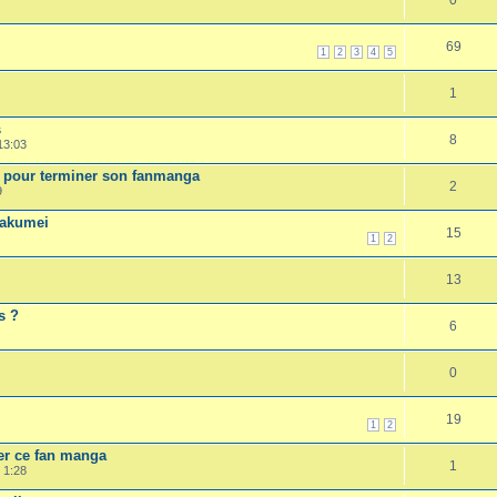
69
1
2
3
4
5
1
s
8
13:03
r pour terminer son fanmanga
2
9
Kakumei
15
1
2
13
s ?
6
0
19
1
2
er ce fan manga
1
 1:28