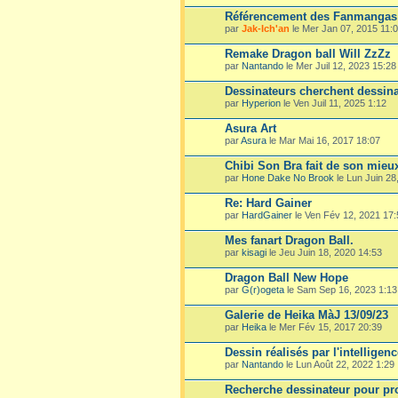
Référencement des Fanmangas 
par
Jak-Ich'an
le Mer Jan 07, 2015 11:
Remake Dragon ball Will ZzZz
par
Nantando
le Mer Juil 12, 2023 15:28
Dessinateurs cherchent dessin
par
Hyperion
le Ven Juil 11, 2025 1:12
Asura Art
par
Asura
le Mar Mai 16, 2017 18:07
Chibi Son Bra fait de son mieux
par
Hone Dake No Brook
le Lun Juin 28
Re: Hard Gainer
par
HardGainer
le Ven Fév 12, 2021 17:
Mes fanart Dragon Ball.
par
kisagi
le Jeu Juin 18, 2020 14:53
Dragon Ball New Hope
par
G(r)ogeta
le Sam Sep 16, 2023 1:13
Galerie de Heika MàJ 13/09/23
par
Heika
le Mer Fév 15, 2017 20:39
Dessin réalisés par l'intelligenc
par
Nantando
le Lun Août 22, 2022 1:29
Recherche dessinateur pour pro