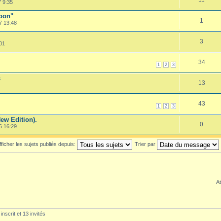
7 9:35
oon"
1
7 13:48
3
01
34
1
2
3
s
13
43
1
2
3
 Edition).
0
6 16:29
fficher les sujets publiés depuis:
Trier par
At
inscrit et 13 invités