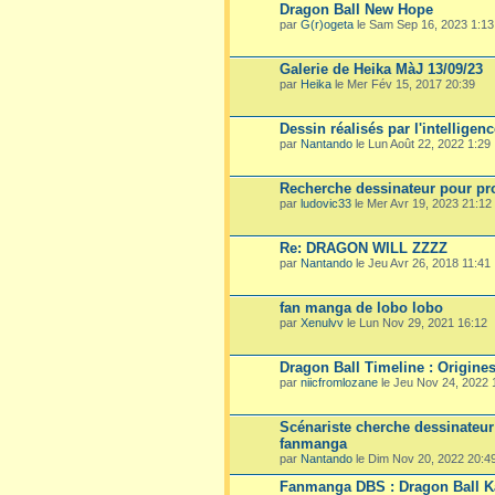
Dragon Ball New Hope
par
G(r)ogeta
le Sam Sep 16, 2023 1:13
Galerie de Heika MàJ 13/09/23
par
Heika
le Mer Fév 15, 2017 20:39
Dessin réalisés par l'intelligenc
par
Nantando
le Lun Août 22, 2022 1:29
Recherche dessinateur pour pro
par
ludovic33
le Mer Avr 19, 2023 21:12
Re: DRAGON WILL ZZZZ
par
Nantando
le Jeu Avr 26, 2018 11:41
fan manga de lobo lobo
par
Xenulvv
le Lun Nov 29, 2021 16:12
Dragon Ball Timeline : Origine
par
niicfromlozane
le Jeu Nov 24, 2022 
Scénariste cherche dessinateur
fanmanga
par
Nantando
le Dim Nov 20, 2022 20:4
Fanmanga DBS : Dragon Ball 