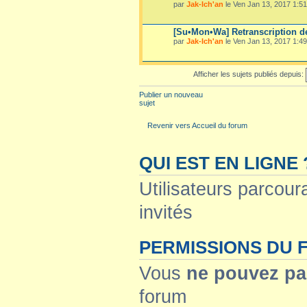
par
Jak-Ich'an
le Ven Jan 13, 2017 1:51
[Su•Mon•Wa] Retranscription de
par
Jak-Ich'an
le Ven Jan 13, 2017 1:49
Afficher les sujets publiés depuis:
Publier un nouveau
sujet
Revenir vers Accueil du forum
QUI EST EN LIGNE 
Utilisateurs parcoura
invités
PERMISSIONS DU
Vous
ne pouvez pa
forum