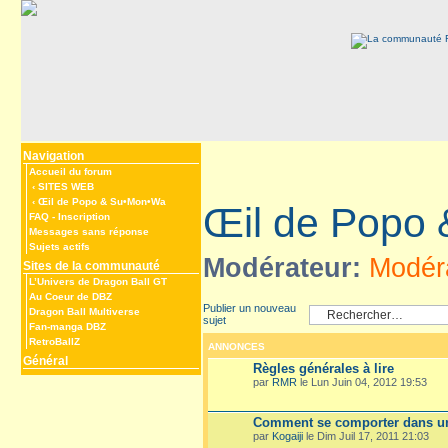
Navigation
Accueil du forum
‹
SITES WEB
‹
Œil de Popo & Su•Mon•Wa
Œil de Popo
FAQ
-
Inscription
Messages sans réponse
Sujets actifs
Modérateur:
Modér
Sites de la communauté
L’Univers de Dragon Ball GT
Au Coeur de DBZ
Publier un nouveau
Dragon Ball Multiverse
sujet
Fan-manga DBZ
RetroBallZ
ANNONCES
Général
Règles générales à lire
par
RMR
le Lun Juin 04, 2012 19:53
Comment se comporter dans un
par
Kogaiji
le Dim Juil 17, 2011 21:03