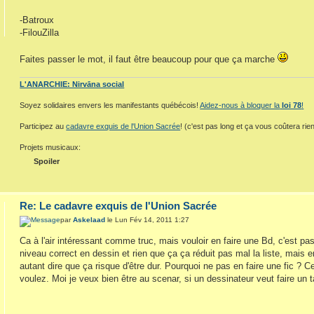
-Batroux
-FilouZilla
Faites passer le mot, il faut être beaucoup pour que ça marche
L'ANARCHIE: Nirvāna social
Soyez solidaires envers les manifestants québécois!
Aidez-nous à bloquer la
loi 78
!
Participez au
cadavre exquis de l'Union Sacrée
! (c'est pas long et ça vous coûtera rien
Projets musicaux:
Spoiler
Re: Le cadavre exquis de l'Union Sacrée
par
Askelaad
le Lun Fév 14, 2011 1:27
Ca à l'air intéressant comme truc, mais vouloir en faire une Bd, c'est pas
niveau correct en dessin et rien que ça ça réduit pas mal la liste, mais e
autant dire que ça risque d'être dur. Pourquoi ne pas en faire une fic 
voulez. Moi je veux bien être au scenar, si un dessinateur veut faire un 