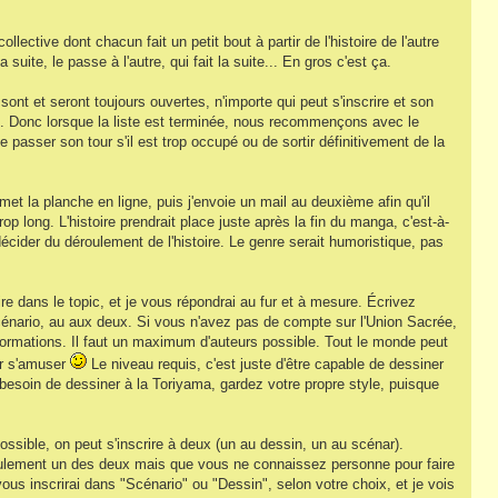
ective dont chacun fait un petit bout à partir de l'histoire de l'autre
 suite, le passe à l'autre, qui fait la suite... En gros c'est ça.
ont et seront toujours ouvertes, n'importe qui peut s'inscrire et son
fini. Donc lorsque la liste est terminée, nous recommençons avec le
de passer son tour s'il est trop occupé ou de sortir définitivement de la
 met la planche en ligne, puis j'envoie un mail au deuxième afin qu'il
op long. L'histoire prendrait place juste après la fin du manga, c'est-à-
décider du déroulement de l'histoire. Le genre serait humoristique, pas
re dans le topic, et je vous répondrai au fur et à mesure. Écrivez
énario, au aux deux. Si vous n'avez pas de compte sur l'Union Sacrée,
rmations. Il faut un maximum d'auteurs possible. Tout le monde peut
our s'amuser
Le niveau requis, c'est juste d'être capable de dessiner
esoin de dessiner à la Toriyama, gardez votre propre style, puisque
ssible, on peut s'inscrire à deux (un au dessin, un au scénar).
eulement un des deux mais que vous ne connaissez personne pour faire
vous inscrirai dans "Scénario" ou "Dessin", selon votre choix, et je vois