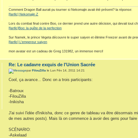
Comment Dragon Ball aurait pu tourner si Nekomajin avait été présent? la réponse:
[fanfic] Nekomajin Z
Lors du combat final contre Boo, ce dernier prend une autre décision, qui devait tout c
[fanfic]Boo: la quête de la perfection
Sur Namek, le prince Vegeta découvre le super saiyen et élimine Freezer avant de pre
[fanfic] L'empereur saiyen
mon avatar est un cadeau de Greg 131982, un immense merci!
Re: Le cadavre exquis de l'Union Sacrée
par
FilouZilla
le Lun Fév 14, 2011 14:21
Cool, ça avance... Donc on a trois participants:
-Batroux
-FilouZilla
-Inikisha
J'ai suivi l'idée d'Inikisha, donc ce genre de tableau va être désormais m
de mes autres posts). Mais là on commence à avoir des gens pour fair
SCÉNARIO:
-Askelaad