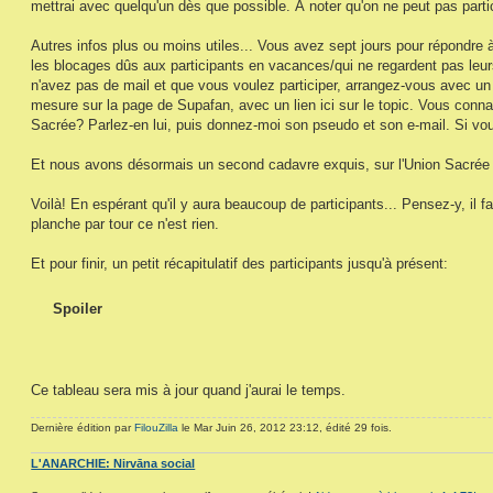
mettrai avec quelqu'un dès que possible. À noter qu'on ne peut pas parti
Autres infos plus ou moins utiles... Vous avez sept jours pour répondre à
les blocages dûs aux participants en vacances/qui ne regardent pas leurs
n'avez pas de mail et que vous voulez participer, arrangez-vous avec un 
mesure sur la page de Supafan, avec un lien ici sur le topic. Vous connai
Sacrée? Parlez-en lui, puis donnez-moi son pseudo et son e-mail. Si vou
Et nous avons désormais un second cadavre exquis, sur l'Union Sacré
Voilà! En espérant qu'il y aura beaucoup de participants... Pensez-y, il
planche par tour ce n'est rien.
Et pour finir, un petit récapitulatif des participants jusqu'à présent:
Spoiler
Ce tableau sera mis à jour quand j'aurai le temps.
Dernière édition par
FilouZilla
le Mar Juin 26, 2012 23:12, édité 29 fois.
L'ANARCHIE: Nirvāna social