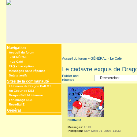
Navigation
Accueil du forum
‹
GÉNÉRAL
Accueil du forum
»
GÉNÉRAL
»
Le Café
‹
Le Café
FAQ
-
Inscription
Le cadavre exquis de Drago
Messages sans réponse
Sujets actifs
Publier une
réponse
Sites de la communauté
L’Univers de Dragon Ball GT
Au Coeur de DBZ
Dragon Ball Multiverse
Fan-manga DBZ
RetroBallZ
Général
FilouZilla
Messages:
1613
Inscription:
Sam Mars 01, 2008 14:33