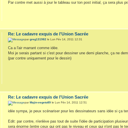
Par contre met aussi à jour le tableau sur ton post initial, ça sera plus p
Re: Le cadavre exquis de l'Union Sacrée
par
greg131982
le Lun Fév 14, 2011 12:31
Ca a l'air marrant comme idée.
Moi je serais partant si c'est pour dessiner une demi planche, ça ne de
(par contre uniquement pour le dessin)
Re: Le cadavre exquis de l'Union Sacrée
par
Majin-vegeto89
le Lun Fév 14, 2011 12:51
idée sympa, je peux scénariser pour les dessinateurs sans idée si ça ten
Edit: par contre, n'enlève pas tout de suite l'idée de participation plusi
sera énorme (entre ceux qui ont pas le niveau et ceux qui n'ont pas le tem