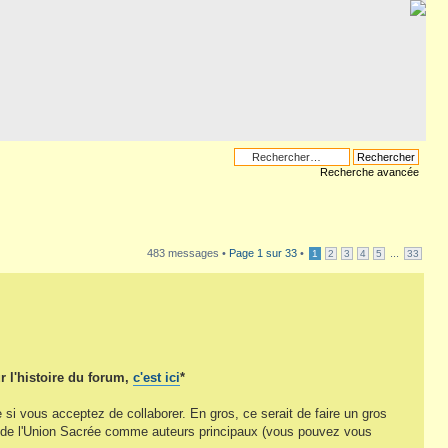
Recherche avancée
483 messages •
Page
1
sur
33
•
...
1
2
3
4
5
33
r l'histoire du forum,
c'est ici
*
te si vous acceptez de collaborer. En gros, ce serait de faire un gros
s de l'Union Sacrée comme auteurs principaux (vous pouvez vous