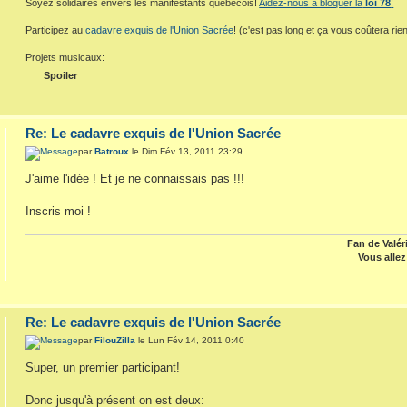
Soyez solidaires envers les manifestants québécois!
Aidez-nous à bloquer la
loi 78
!
Participez au
cadavre exquis de l'Union Sacrée
! (c'est pas long et ça vous coûtera rien
Projets musicaux:
Spoiler
Re: Le cadavre exquis de l'Union Sacrée
par
Batroux
le Dim Fév 13, 2011 23:29
J'aime l'idée ! Et je ne connaissais pas !!!
Inscris moi !
Fan de Valér
Vous allez 
Re: Le cadavre exquis de l'Union Sacrée
par
FilouZilla
le Lun Fév 14, 2011 0:40
Super, un premier participant!
Donc jusqu'à présent on est deux: