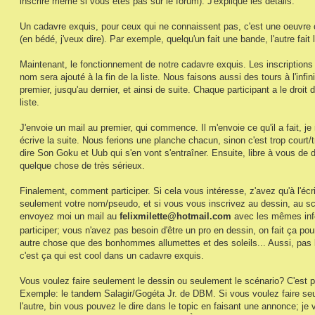
inscrire même si vous êtes pas sur le forum). J'explique les détails:
Un cadavre exquis, pour ceux qui ne connaissent pas, c'est une oeuvre coll
(en bédé, j'veux dire). Par exemple, quelqu'un fait une bande, l'autre fait la
Maintenant, le fonctionnement de notre cadavre exquis. Les inscriptions s
nom sera ajouté à la fin de la liste. Nous faisons aussi des tours à l'in
premier, jusqu'au dernier, et ainsi de suite. Chaque participant a le droit 
liste.
J'envoie un mail au premier, qui commence. Il m'envoie ce qu'il a fait, je
écrive la suite. Nous ferions une planche chacun, sinon c'est trop court/tr
dire Son Goku et Uub qui s'en vont s'entraîner. Ensuite, libre à vous de 
quelque chose de très sérieux.
Finalement, comment participer. Si cela vous intéresse, z'avez qu'à l'écri
seulement votre nom/pseudo, et si vous vous inscrivez au dessin, au sc
envoyez moi un mail au
felixmilette@hotmail.com
avec les mêmes info
participer; vous n'avez pas besoin d'être un pro en dessin, on fait ça p
autre chose que des bonhommes allumettes et des soleils... Aussi, pas b
c'est ça qui est cool dans un cadavre exquis.
Vous voulez faire seulement le dessin ou seulement le scénario? C'est po
Exemple: le tandem Salagir/Gogéta Jr. de DBM. Si vous voulez faire s
l'autre, bin vous pouvez le dire dans le topic en faisant une annonce; je 