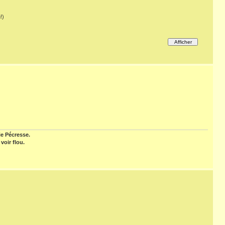
!)
ie Pécresse.
voir flou.