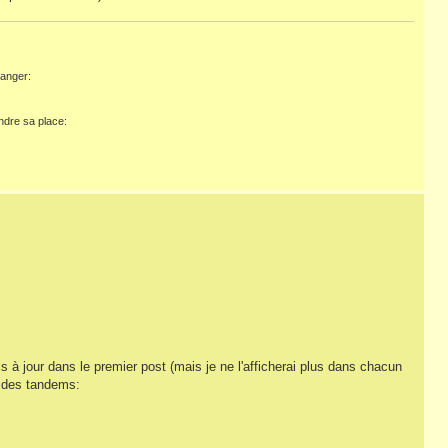
hanger:
ndre sa place:
is à jour dans le premier post (mais je ne l'afficherai plus dans chacun
e des tandems: