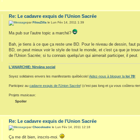
Re: Le cadavre exquis de l'Union Sacrée
par
FilouZilla
le Lun Fév 14, 2011 1:39
Ma pub sur l'autre topic a marché?
Bah, je tiens à ce que ça reste une BD. Pour le niveau de dessin, faut pas
BD, on peut mieux voir le style de tout le monde, et c'est ça que je trouv
de l'Union Sacrée; si tu connais quelqu'un qui aimerait participer, il peut
L'ANARCHIE: Nirvāna social
Soyez solidaires envers les manifestants québécois!
Aidez-nous à bloquer la
loi 78
!
Participez au
cadavre exquis de l'Union Sacrée
! (c'est pas long et ça vous coûtera rien
Projets musicaux:
Spoiler
Re: Le cadavre exquis de l'Union Sacrée
par
Chocoloutre
le Lun Fév 14, 2011 12:18
Ça me dit bien, inscris-moi.