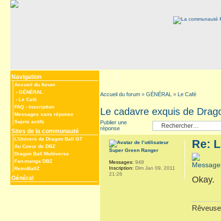
Navigation
Accueil du forum
‹
GÉNÉRAL
Accueil du forum
»
GÉNÉRAL
»
Le Café
‹
Le Café
FAQ
-
Inscription
Le cadavre exquis de Drago
Messages sans réponse
Sujets actifs
Publier une
réponse
Sites de la communauté
L’Univers de Dragon Ball GT
Re: L
Au Coeur de DBZ
Super Green Ranger
Dragon Ball Multiverse
Fan-manga DBZ
Messages:
948
Inscription:
Dim Jan 09, 2011
RetroBallZ
21:26
Général
Okay.
Rêveuse