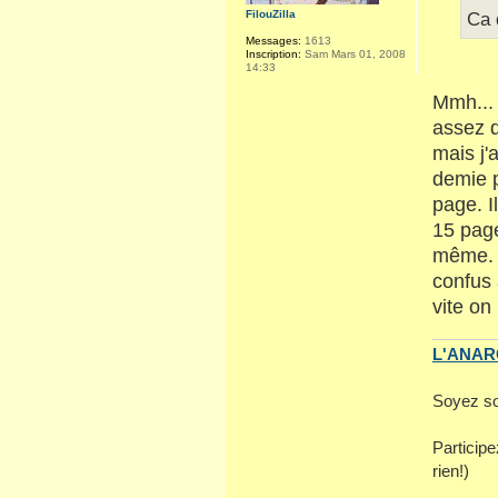
FilouZilla
Ca 
Messages:
1613
Inscription:
Sam Mars 01, 2008
14:33
Mmh... 
assez d
mais j'
demie p
page. I
15 page
même. I
confus 
vite o
L'ANARC
Soyez so
Particip
rien!)