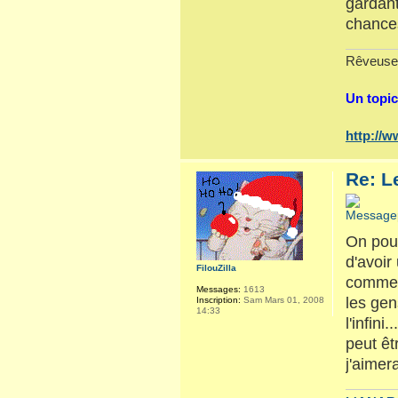
gardant
chances
Rêveuse
Un topic
http://
Re: L
On pour
d'avoir
FilouZilla
commenc
Messages:
1613
les gen
Inscription:
Sam Mars 01, 2008
14:33
l'infini
peut êt
j'aimer