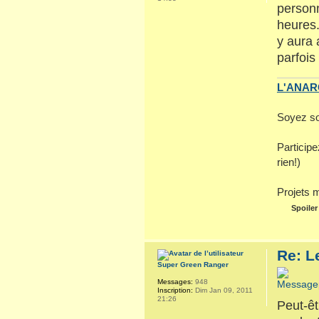
personn
heures.
y aura 
parfois 
L'ANARC
Soyez so
Particip
rien!)
Projets 
Spoiler
Re: L
Super Green Ranger
Messages:
948
Inscription:
Dim Jan 09, 2011
21:26
Peut-êt