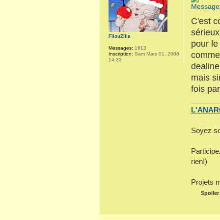
C'est c
sérieux
FilouZilla
pour le
Messages:
1613
commenc
Inscription:
Sam Mars 01, 2008
14:33
dealine
mais si
fois pa
L'ANARC
Soyez so
Particip
rien!)
Projets 
Spoiler