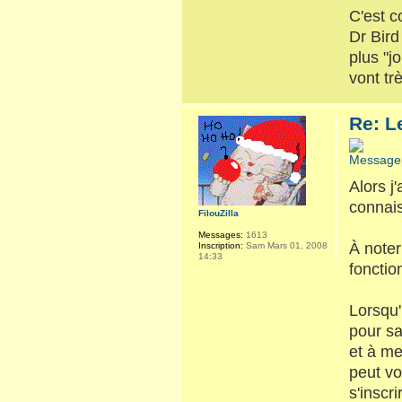
C'est 
Dr Bird
plus "j
vont tr
Re: L
Alors j
connai
FilouZilla
Messages:
1613
À noter
Inscription:
Sam Mars 01, 2008
14:33
foncti
Lorsqu'
pour sa
et à me
peut vo
s'inscr