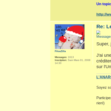
Un topic
http://
Re: L
Super, 
FilouZilla
J'ai un
Messages:
1613
crédite
Inscription:
Sam Mars 01, 2008
14:33
sur l'U
L'ANARC
Soyez so
Particip
rien!)