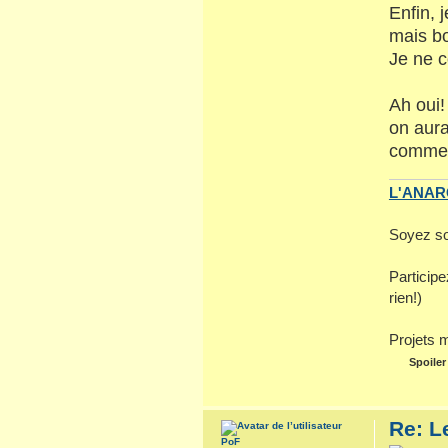
Enfin, 
mais bon
Je ne c
Ah oui
on aura
commen
L'ANARC
Soyez so
Particip
rien!)
Projets 
Spoiler
Re: L
PoF