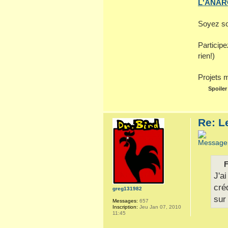
L'ANARC
Soyez so
Particip
rien!)
Projets 
Spoiler
Re: L
F
J'a
cré
greg131982
sur
Messages:
657
Inscription:
Jeu Jan 07, 2010
11:45