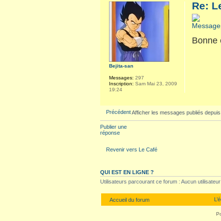
Re: L
Bonne 
Bejita-san
Messages:
297
Inscription:
Sam Mai 23, 2009
19:24
Précédent
Afficher les messages publiés depuis
Publier une
réponse
Revenir vers Le Café
QUI EST EN LIGNE ?
Utilisateurs parcourant ce forum : Aucun utilisateur 
L’
Accueil du forum
P