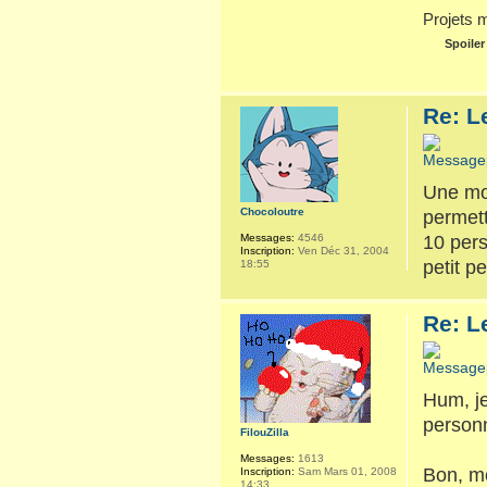
Projets 
Spoiler
Re: L
Une moi
Chocoloutre
permett
10 pers
Messages:
4546
Inscription:
Ven Déc 31, 2004
petit p
18:55
Re: L
Hum, je
personn
FilouZilla
Messages:
1613
Bon, mo
Inscription:
Sam Mars 01, 2008
14:33