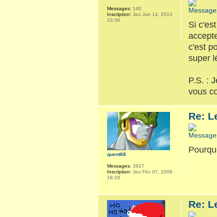
Messages:
140
Inscription:
Jeu Jan 14, 2010
23:36
Si c'es
accepte
c'est p
super l
P.S. : 
vous co
Re: L
Pourquo
quent68
Messages:
3927
Inscription:
Jeu Fév 07, 2008
18:28
Re: L